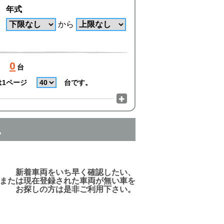
年式
から
0
台
は1ページ
台です。
。
でご利用頂けますので、ご安心下さい!
新着車両をいち早く確認したい、
または現在登録された車両が無い車を
お探しの方は是非ご利用下さい。