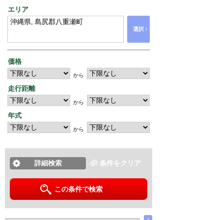
エリア
›
選択
価格
から
走行距離
から
年式
から
詳細検索
条件をクリア
この条件で検索
∧