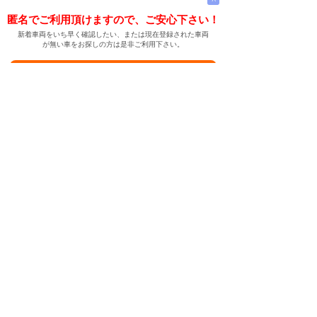
匿名でご利用頂けますので、ご安心下さい！
新着車両をいち早く確認したい、または現在登録された車両
が無い車をお探しの方は是非ご利用下さい。
新着車両お知らせメールに登録する
新着車両お知らせメール
ご希望の車両が登録された際、自動的にメールをお送りす
る便利な機能です。
← メインページへ
← 戻る
中古車情報検索サイト
バイカージャパン
|
|
|
|
|
日本車
ドイツ車
アメリカ車
イギリス車
フランス車
|
イタリア車
スウェーデン車
|
|
|
|
|
|
|
レクサス
トヨタ
日産
ホンダ
三菱
スバル
マツダ
|
|
スズキ
ダイハツ
いすゞ
|
|
|
|
|
メルセデスベンツ
AMG
マイバッハ
スマート
BMW
|
|
|
|
BMW ミニ
BMW アルピナ
ポルシェ
アウディ
|
フォルクスワーゲン
オペル
|
|
|
|
|
キャデラック
シボレー
GMC
ハマー
ビュイック