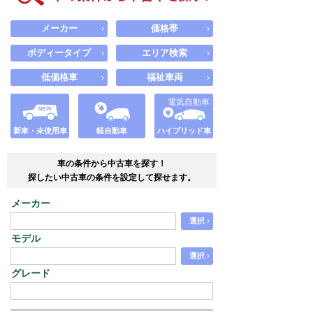
メーカー
価格帯
›
›
ボディータイプ
エリア検索
›
›
低価格車
福祉車両
›
›
電気自動車
新車・未使用車
軽自動車
ハイブリッド車
車の条件から中古車を探す！
探したい中古車の条件を設定して探せます。
メーカー
›
選択
モデル
›
選択
グレード