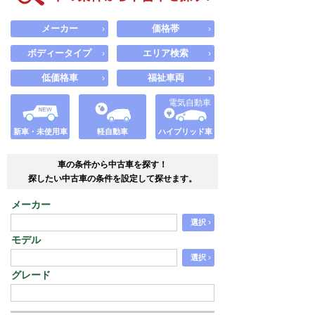
メーカー
価格帯
›
›
ボディータイプ
エリア検索
›
›
低価格車
福祉車両
›
›
電気自動車
新車・未使用車
軽自動車
ハイブリッド車
車の条件から中古車を探す！
探したい中古車の条件を設定して探せます。
メーカー
›
選択
モデル
›
選択
グレード