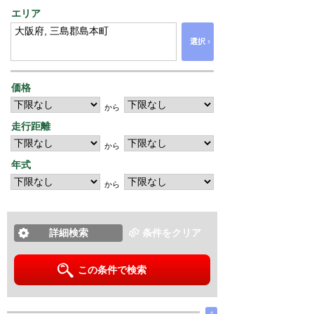
エリア
›
選択
価格
から
走行距離
から
年式
から
詳細検索
条件をクリア
この条件で検索
∧