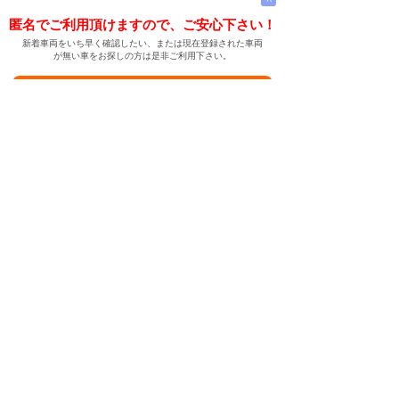
匿名でご利用頂けますので、ご安心下さい！
新着車両をいち早く確認したい、または現在登録された車両
が無い車をお探しの方は是非ご利用下さい。
新着車両お知らせメールに登録する
新着車両お知らせメール
ご希望の車両が登録された際、自動的にメールをお送りす
る便利な機能です。
← メインページへ
← 戻る
中古車情報検索サイト
バイカージャパン
|
|
|
|
|
日本車
ドイツ車
アメリカ車
イギリス車
フランス車
|
イタリア車
スウェーデン車
|
|
|
|
|
|
|
レクサス
トヨタ
日産
ホンダ
三菱
スバル
マツダ
|
|
スズキ
ダイハツ
いすゞ
|
|
|
|
|
メルセデスベンツ
AMG
マイバッハ
スマート
BMW
|
|
|
|
BMW ミニ
BMW アルピナ
ポルシェ
アウディ
|
フォルクスワーゲン
オペル
|
|
|
|
|
キャデラック
シボレー
GMC
ハマー
ビュイック