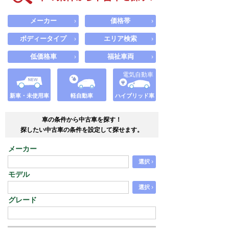
メーカー
価格帯
›
›
ボディータイプ
エリア検索
›
›
低価格車
福祉車両
›
›
電気自動車
新車・未使用車
軽自動車
ハイブリッド車
車の条件から中古車を探す！
探したい中古車の条件を設定して探せます。
メーカー
›
選択
モデル
›
選択
グレード