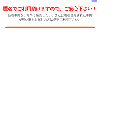
匿名でご利用頂けますので、ご安心下さい！
新着車両をいち早く確認したい、または現在登録された車両
が無い車をお探しの方は是非ご利用下さい。
新着車両お知らせメールに登録する
新着車両お知らせメール
ご希望の車両が登録された際、自動的にメールをお送りす
る便利な機能です。
← メインページへ
← 戻る
中古車情報検索サイト
バイカージャパン
|
|
|
|
|
日本車
ドイツ車
アメリカ車
イギリス車
フランス車
|
イタリア車
スウェーデン車
|
|
|
|
|
|
|
レクサス
トヨタ
日産
ホンダ
三菱
スバル
マツダ
|
|
スズキ
ダイハツ
いすゞ
|
|
|
|
|
メルセデスベンツ
AMG
マイバッハ
スマート
BMW
|
|
|
|
BMW ミニ
BMW アルピナ
ポルシェ
アウディ
|
フォルクスワーゲン
オペル
|
|
|
|
|
キャデラック
シボレー
GMC
ハマー
ビュイック