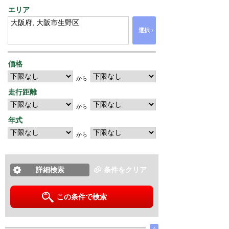
エリア
›
選択
価格
から
走行距離
から
年式
から
詳細検索
条件をクリア
この条件で検索
∧