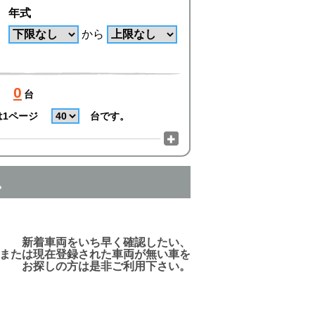
年式
から
0
台
は1ページ
台です。
。
でご利用頂けますので、ご安心下さい!
新着車両をいち早く確認したい、
または現在登録された車両が無い車を
お探しの方は是非ご利用下さい。