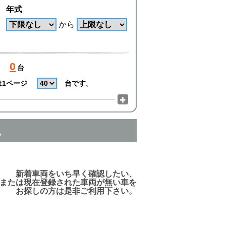
年式
から
0
台
は1ページ
台です。
。
でご利用頂けますので、ご安心下さい!
新着車両をいち早く確認したい、
または現在登録された車両が無い車を
お探しの方は是非ご利用下さい。