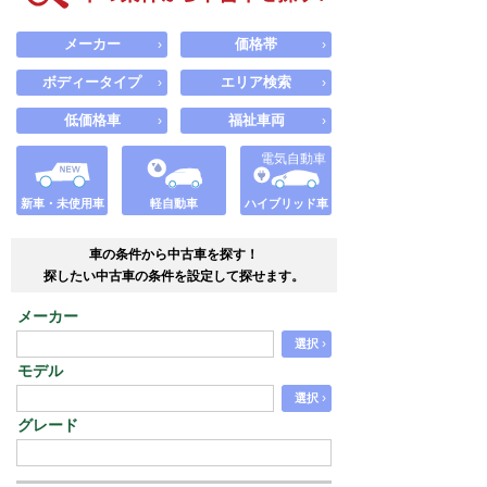
メーカー
価格帯
›
›
ボディータイプ
エリア検索
›
›
低価格車
福祉車両
›
›
電気自動車
新車・未使用車
軽自動車
ハイブリッド車
車の条件から中古車を探す！
探したい中古車の条件を設定して探せます。
メーカー
›
選択
モデル
›
選択
グレード