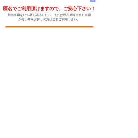
匿名でご利用頂けますので、ご安心下さい！
新着車両をいち早く確認したい、または現在登録された車両
が無い車をお探しの方は是非ご利用下さい。
新着車両お知らせメールに登録する
新着車両お知らせメール
ご希望の車両が登録された際、自動的にメールをお送りす
る便利な機能です。
← メインページへ
← 戻る
中古車情報検索サイト
バイカージャパン
|
|
|
|
|
日本車
ドイツ車
アメリカ車
イギリス車
フランス車
|
イタリア車
スウェーデン車
|
|
|
|
|
|
|
レクサス
トヨタ
日産
ホンダ
三菱
スバル
マツダ
|
|
スズキ
ダイハツ
いすゞ
|
|
|
|
|
メルセデスベンツ
AMG
マイバッハ
スマート
BMW
|
|
|
|
BMW ミニ
BMW アルピナ
ポルシェ
アウディ
|
フォルクスワーゲン
オペル
|
|
|
|
|
キャデラック
シボレー
GMC
ハマー
ビュイック