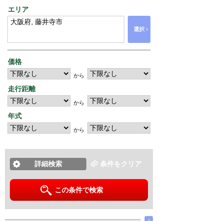
エリア
›
選択
価格
から
走行距離
から
年式
から
詳細検索
条件をクリア
この条件で検索
∧