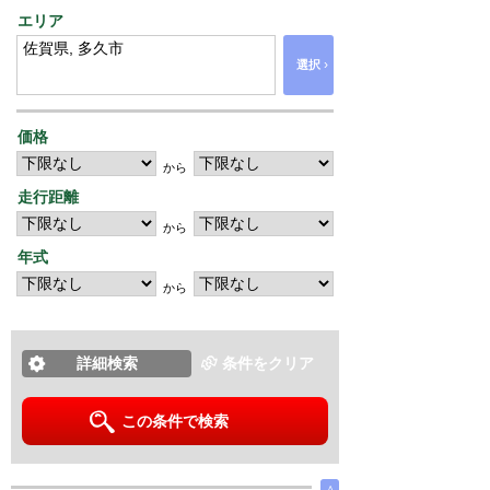
エリア
›
選択
価格
から
走行距離
から
年式
から
詳細検索
条件をクリア
この条件で検索
∧