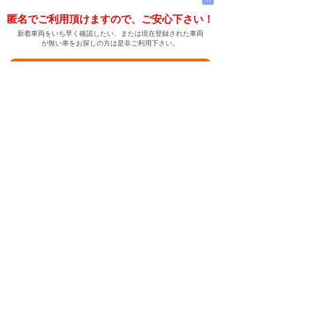
匿名でご利用頂けますので、ご安心下さい！
新着車両をいち早く確認したい、または現在登録された車両
が無い車をお探しの方は是非ご利用下さい。
新着車両お知らせメールに登録する
新着車両お知らせメール
ご希望の車両が登録された際、自動的にメールをお送りす
る便利な機能です。
← メインページへ
← 戻る
中古車情報検索サイト
バイカージャパン
|
|
|
|
|
日本車
ドイツ車
アメリカ車
イギリス車
フランス車
|
イタリア車
スウェーデン車
|
|
|
|
|
|
|
レクサス
トヨタ
日産
ホンダ
三菱
スバル
マツダ
|
|
スズキ
ダイハツ
いすゞ
|
|
|
|
|
メルセデスベンツ
AMG
マイバッハ
スマート
BMW
|
|
|
|
BMW ミニ
BMW アルピナ
ポルシェ
アウディ
|
フォルクスワーゲン
オペル
|
|
|
|
|
キャデラック
シボレー
GMC
ハマー
ビュイック