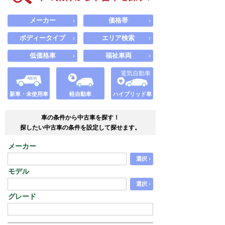
メーカー
価格帯
›
›
ボディータイプ
エリア検索
›
›
低価格車
福祉車両
›
›
電気自動車
新車・未使用車
軽自動車
ハイブリッド車
車の条件から中古車を探す！
探したい中古車の条件を設定して探せます。
メーカー
›
選択
モデル
›
選択
グレード