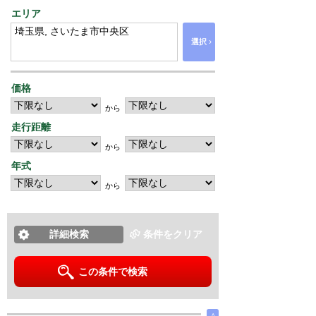
エリア
›
選択
価格
から
走行距離
から
年式
から
詳細検索
条件をクリア
この条件で検索
∧