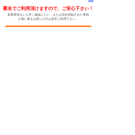
匿名でご利用頂けますので、ご安心下さい！
新着車両をいち早く確認したい、または現在登録された車両
が無い車をお探しの方は是非ご利用下さい。
新着車両お知らせメールに登録する
新着車両お知らせメール
ご希望の車両が登録された際、自動的にメールをお送りす
る便利な機能です。
← メインページへ
← 戻る
中古車情報検索サイト
バイカージャパン
|
|
|
|
|
日本車
ドイツ車
アメリカ車
イギリス車
フランス車
|
イタリア車
スウェーデン車
|
|
|
|
|
|
|
レクサス
トヨタ
日産
ホンダ
三菱
スバル
マツダ
|
|
スズキ
ダイハツ
いすゞ
|
|
|
|
|
メルセデスベンツ
AMG
マイバッハ
スマート
BMW
|
|
|
|
BMW ミニ
BMW アルピナ
ポルシェ
アウディ
|
フォルクスワーゲン
オペル
|
|
|
|
|
キャデラック
シボレー
GMC
ハマー
ビュイック