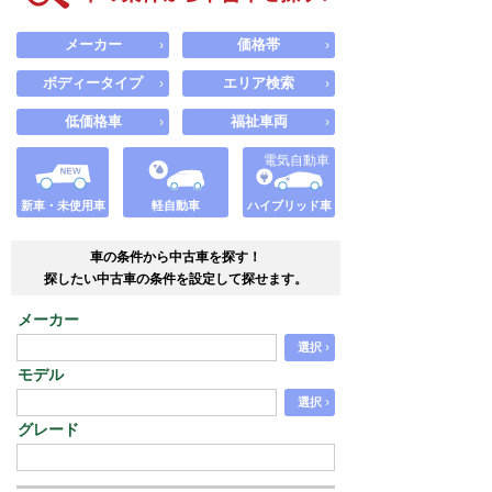
メーカー
価格帯
›
›
ボディータイプ
エリア検索
›
›
低価格車
福祉車両
›
›
電気自動車
新車・未使用車
軽自動車
ハイブリッド車
車の条件から中古車を探す！
探したい中古車の条件を設定して探せます。
メーカー
›
選択
モデル
›
選択
グレード