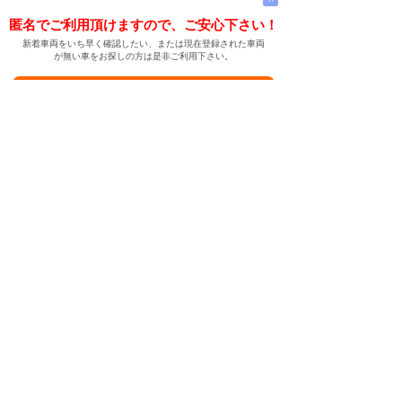
匿名でご利用頂けますので、ご安心下さい！
新着車両をいち早く確認したい、または現在登録された車両
が無い車をお探しの方は是非ご利用下さい。
新着車両お知らせメールに登録する
新着車両お知らせメール
ご希望の車両が登録された際、自動的にメールをお送りす
る便利な機能です。
← メインページへ
← 戻る
中古車情報検索サイト
バイカージャパン
|
|
|
|
|
日本車
ドイツ車
アメリカ車
イギリス車
フランス車
|
イタリア車
スウェーデン車
|
|
|
|
|
|
|
レクサス
トヨタ
日産
ホンダ
三菱
スバル
マツダ
|
|
スズキ
ダイハツ
いすゞ
|
|
|
|
|
メルセデスベンツ
AMG
マイバッハ
スマート
BMW
|
|
|
|
BMW ミニ
BMW アルピナ
ポルシェ
アウディ
|
フォルクスワーゲン
オペル
|
|
|
|
|
キャデラック
シボレー
GMC
ハマー
ビュイック