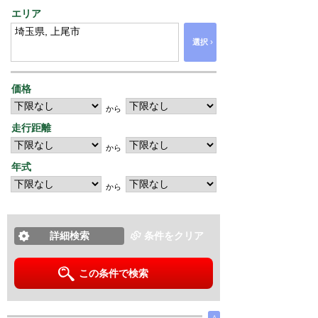
エリア
›
選択
価格
から
走行距離
から
年式
から
詳細検索
条件をクリア
この条件で検索
∧