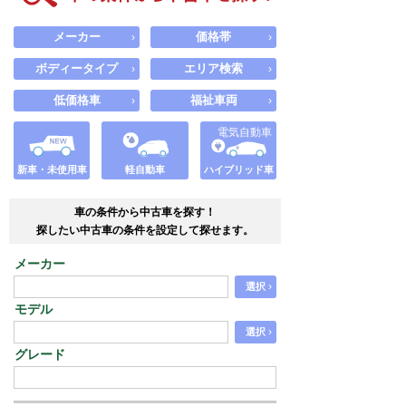
メーカー
価格帯
›
›
ボディータイプ
エリア検索
›
›
低価格車
福祉車両
›
›
電気自動車
新車・未使用車
軽自動車
ハイブリッド車
車の条件から中古車を探す！
探したい中古車の条件を設定して探せます。
メーカー
›
選択
モデル
›
選択
グレード