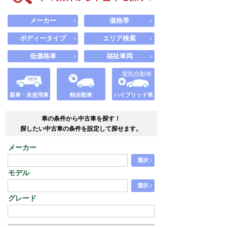
メーカー
価格帯
›
›
ボディータイプ
エリア検索
›
›
低価格車
福祉車両
›
›
電気自動車
新車・未使用車
軽自動車
ハイブリッド車
車の条件から中古車を探す！
探したい中古車の条件を設定して探せます。
メーカー
›
選択
モデル
›
選択
グレード