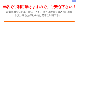
匿名でご利用頂けますので、ご安心下さい！
新着車両をいち早く確認したい、または現在登録された車両
が無い車をお探しの方は是非ご利用下さい。
新着車両お知らせメールに登録する
新着車両お知らせメール
ご希望の車両が登録された際、自動的にメールをお送りす
る便利な機能です。
← メインページへ
← 戻る
中古車情報検索サイト
バイカージャパン
|
|
|
|
|
日本車
ドイツ車
アメリカ車
イギリス車
フランス車
|
イタリア車
スウェーデン車
|
|
|
|
|
|
|
レクサス
トヨタ
日産
ホンダ
三菱
スバル
マツダ
|
|
スズキ
ダイハツ
いすゞ
|
|
|
|
|
メルセデスベンツ
AMG
マイバッハ
スマート
BMW
|
|
|
|
BMW ミニ
BMW アルピナ
ポルシェ
アウディ
|
フォルクスワーゲン
オペル
|
|
|
|
|
キャデラック
シボレー
GMC
ハマー
ビュイック