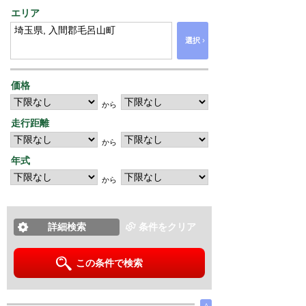
エリア
›
選択
価格
から
走行距離
から
年式
から
詳細検索
条件をクリア
この条件で検索
∧