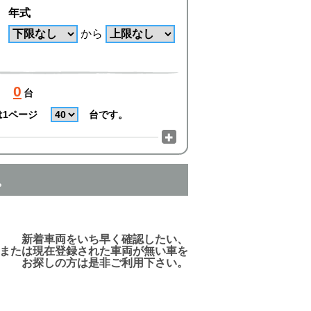
年式
から
0
台
は1ページ
台です。
。
でご利用頂けますので、ご安心下さい!
新着車両をいち早く確認したい、
または現在登録された車両が無い車を
お探しの方は是非ご利用下さい。