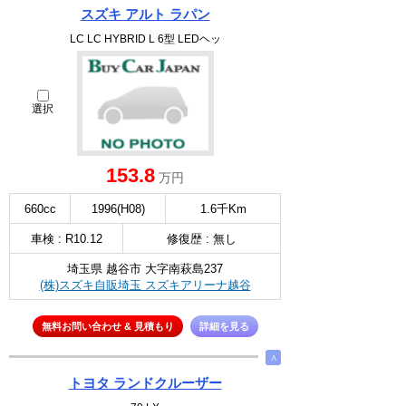
スズキ アルト ラパン
LC LC HYBRID L 6型 LEDヘッ
選択
153.8
万円
660cc
1996(H08)
1.6千Km
車検 : R10.12
修復歴 : 無し
埼玉県 越谷市 大字南萩島237
(株)スズキ自販埼玉 スズキアリーナ越谷
無料お問い合わせ & 見積もり
詳細を見る
∧
トヨタ ランドクルーザー