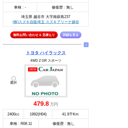
車検 : -
修復歴 : 無し
埼玉県 越谷市 大字南萩島237
(株)スズキ自販埼玉 スズキアリーナ越谷
無料お問い合わせ & 見積もり
詳細を見る
∧
トヨタ ハイラックス
4WD Z GR スポーツ
NEW
選択
479.8
万円
2400cc
1992(H04)
41.9千Km
車検 : R08.11
修復歴 : 無し