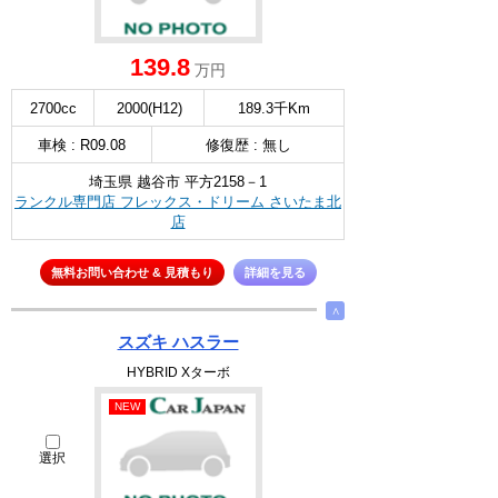
139.8
万円
2700cc
2000(H12)
189.3千Km
車検 : R09.08
修復歴 : 無し
埼玉県 越谷市 平方2158－1
ランクル専門店 フレックス・ドリーム さいたま北
店
無料お問い合わせ & 見積もり
詳細を見る
∧
スズキ ハスラー
HYBRID Xターボ
NEW
選択