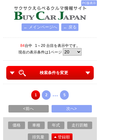
PC版表示
← メインページへ
← 戻る
84
台中 1～20 台目を表示中です。
現在の表示条件は1ページ
検索条件を変更
...
1
2
5
<前へ
次へ>
価格
車種
年式
走行距離
排気量
登録順