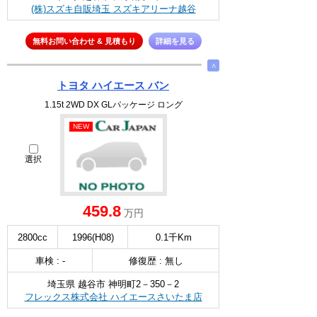
(株)スズキ自販埼玉 スズキアリーナ越谷
無料お問い合わせ & 見積もり
詳細を見る
∧
トヨタ ハイエース バン
1.15t 2WD DX GLパッケージ ロング
NEW
選択
459.8
万円
2800cc
1996(H08)
0.1千Km
車検 : -
修復歴 : 無し
埼玉県 越谷市 神明町2－350－2
フレックス株式会社 ハイエースさいたま店