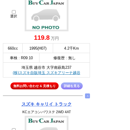
選択
119.8
万円
660cc
1995(H07)
4.2千Km
車検 : R09.10
修復歴 : 無し
埼玉県 越谷市 大字南萩島237
(株)スズキ自販埼玉 スズキアリーナ越谷
無料お問い合わせ & 見積もり
詳細を見る
∧
スズキ キャリイ トラック
KCエアコンパワステ 2WD 4AT