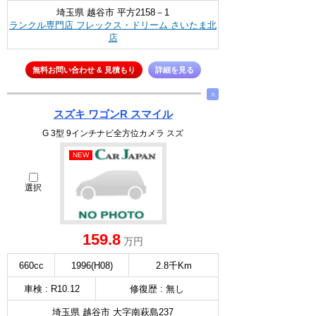
埼玉県 越谷市 平方2158－1
ランクル専門店 フレックス・ドリーム さいたま北
店
無料お問い合わせ & 見積もり
詳細を見る
∧
スズキ ワゴンR スマイル
G 3型 9インチナビ全方位カメラ スズ
NEW
選択
159.8
万円
660cc
1996(H08)
2.8千Km
車検 : R10.12
修復歴 : 無し
埼玉県 越谷市 大字南萩島237