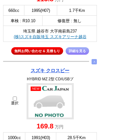
660cc
1995(H07)
1.7千Km
車検 : R10.10
修復歴 : 無し
埼玉県 越谷市 大字南萩島237
(株)スズキ自販埼玉 スズキアリーナ越谷
無料お問い合わせ & 見積もり
詳細を見る
∧
スズキ クロスビー
HYBRID MZ 2型 CD/USBプ
NEW
選択
169.8
万円
1000cc
1991(H03)
28.5千Km