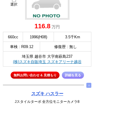
選択
116.8
万円
660cc
1996(H08)
3.5千Km
車検 : R09.12
修復歴 : 無し
埼玉県 越谷市 大字南萩島237
(株)スズキ自販埼玉 スズキアリーナ越谷
無料お問い合わせ & 見積もり
詳細を見る
∧
スズキ ハスラー
Jスタイルターボ 全方位モニターカメラ8
選択