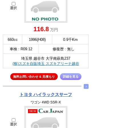
選択
116.8
万円
660cc
1996(H08)
0.9千Km
車検 : R09.12
修復歴 : 無し
埼玉県 越谷市 大字南萩島237
(株)スズキ自販埼玉 スズキアリーナ越谷
無料お問い合わせ & 見積もり
詳細を見る
∧
トヨタ ハイラックスサーフ
ワゴン 4WD SSR-X
NEW
選択