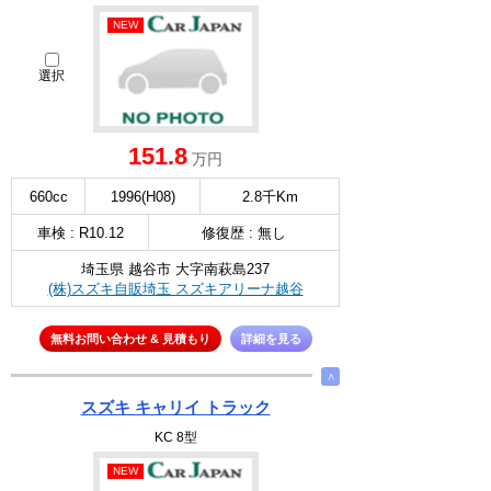
NEW
選択
151.8
万円
660cc
1996(H08)
2.8千Km
車検 : R10.12
修復歴 : 無し
埼玉県 越谷市 大字南萩島237
(株)スズキ自販埼玉 スズキアリーナ越谷
無料お問い合わせ & 見積もり
詳細を見る
∧
スズキ キャリイ トラック
KC 8型
NEW