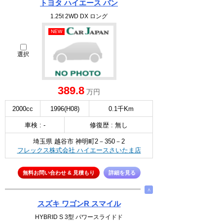
トヨタ ハイエース バン
1.25t 2WD DX ロング
NEW
選択
389.8
万円
2000cc
1996(H08)
0.1千Km
車検 : -
修復歴 : 無し
埼玉県 越谷市 神明町2－350－2
フレックス株式会社 ハイエースさいたま店
無料お問い合わせ & 見積もり
詳細を見る
∧
スズキ ワゴンR スマイル
HYBRID S 3型 パワースライドド