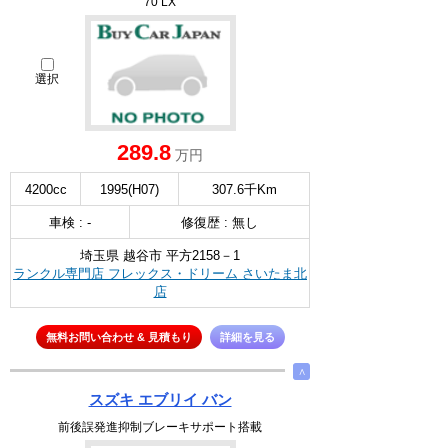
70 LX
選択
289.8
万円
4200cc
1995(H07)
307.6千Km
車検 : -
修復歴 : 無し
埼玉県 越谷市 平方2158－1
ランクル専門店 フレックス・ドリーム さいたま北
店
無料お問い合わせ & 見積もり
詳細を見る
∧
スズキ エブリイ バン
前後誤発進抑制ブレーキサポート搭載