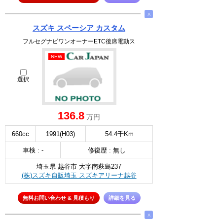
∧
スズキ スペーシア カスタム
フルセグナビワンオーナーETC後席電動ス
NEW
選択
136.8
万円
660cc
1991(H03)
54.4千Km
車検 : -
修復歴 : 無し
埼玉県 越谷市 大字南萩島237
(株)スズキ自販埼玉 スズキアリーナ越谷
無料お問い合わせ & 見積もり
詳細を見る
∧