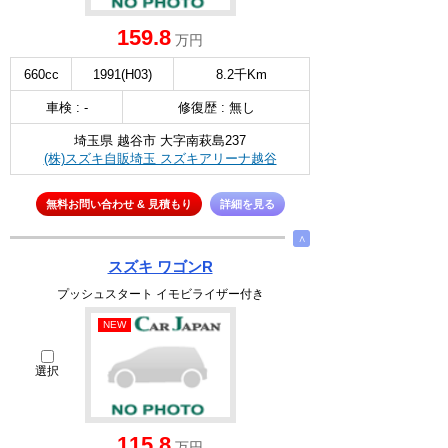
159.8
万円
660cc
1991(H03)
8.2千Km
車検 : -
修復歴 : 無し
埼玉県 越谷市 大字南萩島237
(株)スズキ自販埼玉 スズキアリーナ越谷
無料お問い合わせ & 見積もり
詳細を見る
∧
スズキ ワゴンR
プッシュスタート イモビライザー付き
NEW
選択
115.8
万円