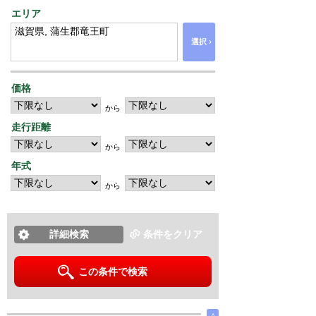
エリア
›
選択
価格
から
走行距離
から
年式
から
詳細検索
条件をクリア
この条件で検索
∧