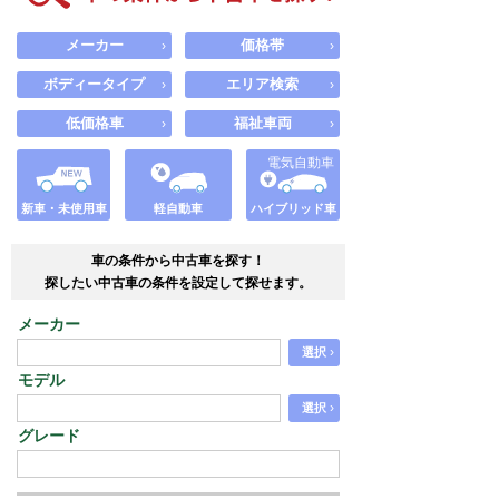
メーカー
価格帯
›
›
ボディータイプ
エリア検索
›
›
低価格車
福祉車両
›
›
電気自動車
新車・未使用車
軽自動車
ハイブリッド車
車の条件から中古車を探す！
探したい中古車の条件を設定して探せます。
メーカー
›
選択
モデル
›
選択
グレード