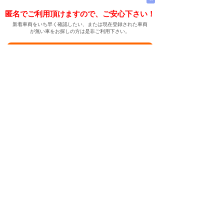
匿名でご利用頂けますので、ご安心下さい！
新着車両をいち早く確認したい、または現在登録された車両
が無い車をお探しの方は是非ご利用下さい。
新着車両お知らせメールに登録する
新着車両お知らせメール
ご希望の車両が登録された際、自動的にメールをお送りす
る便利な機能です。
← メインページへ
← 戻る
中古車情報検索サイト
バイカージャパン
|
|
|
|
|
日本車
ドイツ車
アメリカ車
イギリス車
フランス車
|
イタリア車
スウェーデン車
|
|
|
|
|
|
|
レクサス
トヨタ
日産
ホンダ
三菱
スバル
マツダ
|
|
スズキ
ダイハツ
いすゞ
|
|
|
|
|
メルセデスベンツ
AMG
マイバッハ
スマート
BMW
|
|
|
|
BMW ミニ
BMW アルピナ
ポルシェ
アウディ
|
フォルクスワーゲン
オペル
|
|
|
|
|
キャデラック
シボレー
GMC
ハマー
ビュイック