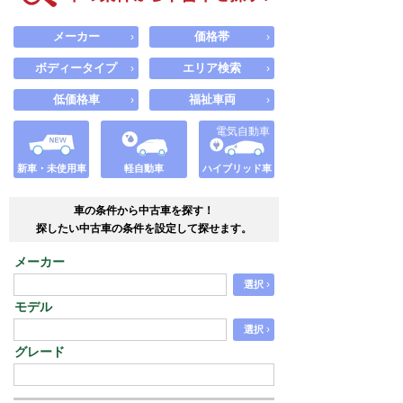
メーカー
価格帯
›
›
ボディータイプ
エリア検索
›
›
低価格車
福祉車両
›
›
電気自動車
新車・未使用車
軽自動車
ハイブリッド車
車の条件から中古車を探す！
探したい中古車の条件を設定して探せます。
メーカー
›
選択
モデル
›
選択
グレード