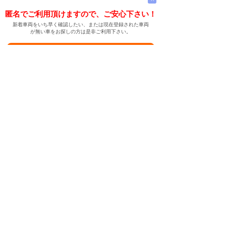
匿名でご利用頂けますので、ご安心下さい！
新着車両をいち早く確認したい、または現在登録された車両
が無い車をお探しの方は是非ご利用下さい。
新着車両お知らせメールに登録する
新着車両お知らせメール
ご希望の車両が登録された際、自動的にメールをお送りす
る便利な機能です。
← メインページへ
← 戻る
中古車情報検索サイト
バイカージャパン
|
|
|
|
|
日本車
ドイツ車
アメリカ車
イギリス車
フランス車
|
イタリア車
スウェーデン車
|
|
|
|
|
|
|
レクサス
トヨタ
日産
ホンダ
三菱
スバル
マツダ
|
|
スズキ
ダイハツ
いすゞ
|
|
|
|
|
メルセデスベンツ
AMG
マイバッハ
スマート
BMW
|
|
|
|
BMW ミニ
BMW アルピナ
ポルシェ
アウディ
|
フォルクスワーゲン
オペル
|
|
|
|
|
キャデラック
シボレー
GMC
ハマー
ビュイック