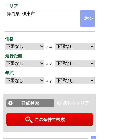
エリア
›
選択
価格
から
走行距離
から
年式
から
詳細検索
条件をクリア
この条件で検索
∧