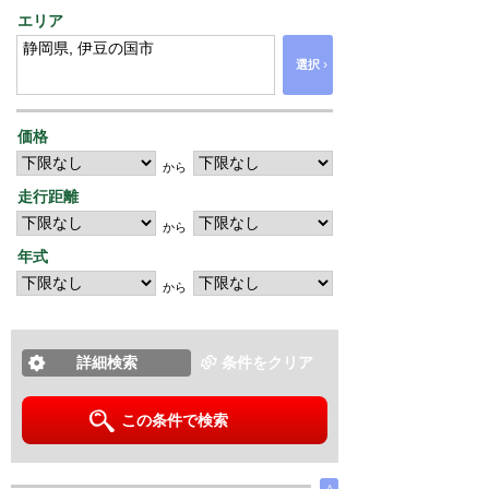
エリア
›
選択
価格
から
走行距離
から
年式
から
詳細検索
条件をクリア
この条件で検索
∧