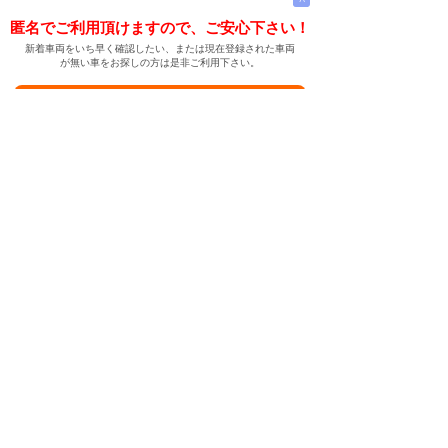
匿名でご利用頂けますので、ご安心下さい！
新着車両をいち早く確認したい、または現在登録された車両
が無い車をお探しの方は是非ご利用下さい。
新着車両お知らせメールに登録する
新着車両お知らせメール
ご希望の車両が登録された際、自動的にメールをお送りす
る便利な機能です。
← メインページへ
← 戻る
中古車情報検索サイト
バイカージャパン
|
|
|
|
|
日本車
ドイツ車
アメリカ車
イギリス車
フランス車
|
イタリア車
スウェーデン車
|
|
|
|
|
|
|
レクサス
トヨタ
日産
ホンダ
三菱
スバル
マツダ
|
|
スズキ
ダイハツ
いすゞ
|
|
|
|
|
メルセデスベンツ
AMG
マイバッハ
スマート
BMW
|
|
|
|
BMW ミニ
BMW アルピナ
ポルシェ
アウディ
|
フォルクスワーゲン
オペル
|
|
|
|
|
キャデラック
シボレー
GMC
ハマー
ビュイック