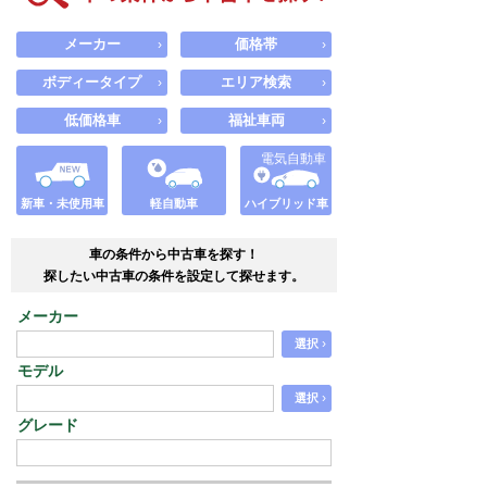
メーカー
価格帯
›
›
ボディータイプ
エリア検索
›
›
低価格車
福祉車両
›
›
電気自動車
新車・未使用車
軽自動車
ハイブリッド車
車の条件から中古車を探す！
探したい中古車の条件を設定して探せます。
メーカー
›
選択
モデル
›
選択
グレード