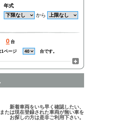
年式
から
0
台
は1ページ
台です。
。
でご利用頂けますので、ご安心下さい!
新着車両をいち早く確認したい、
または現在登録された車両が無い車を
お探しの方は是非ご利用下さい。