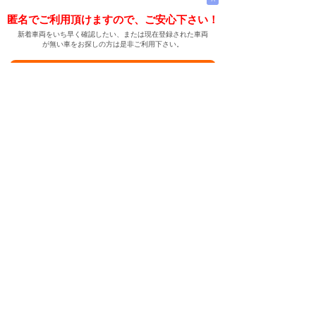
匿名でご利用頂けますので、ご安心下さい！
新着車両をいち早く確認したい、または現在登録された車両
が無い車をお探しの方は是非ご利用下さい。
新着車両お知らせメールに登録する
新着車両お知らせメール
ご希望の車両が登録された際、自動的にメールをお送りす
る便利な機能です。
← メインページへ
← 戻る
中古車情報検索サイト
バイカージャパン
|
|
|
|
|
日本車
ドイツ車
アメリカ車
イギリス車
フランス車
|
イタリア車
スウェーデン車
|
|
|
|
|
|
|
レクサス
トヨタ
日産
ホンダ
三菱
スバル
マツダ
|
|
スズキ
ダイハツ
いすゞ
|
|
|
|
|
メルセデスベンツ
AMG
マイバッハ
スマート
BMW
|
|
|
|
BMW ミニ
BMW アルピナ
ポルシェ
アウディ
|
フォルクスワーゲン
オペル
|
|
|
|
|
キャデラック
シボレー
GMC
ハマー
ビュイック