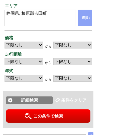
エリア
›
選択
価格
から
走行距離
から
年式
から
詳細検索
条件をクリア
この条件で検索
∧