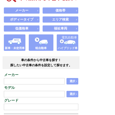
メーカー
価格帯
›
›
ボディータイプ
エリア検索
›
›
低価格車
福祉車両
›
›
電気自動車
新車・未使用車
軽自動車
ハイブリッド車
車の条件から中古車を探す！
探したい中古車の条件を設定して探せます。
メーカー
›
選択
モデル
›
選択
グレード