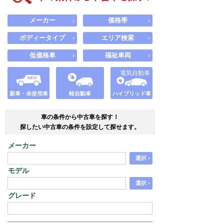
メーカー
価格帯
›
›
ボディータイプ
エリア検索
›
›
低価格車
福祉車両
›
›
電気自動車
新車・未使用車
軽自動車
ハイブリッド車
車の条件から中古車を探す！
探したい中古車の条件を設定して探せます。
メーカー
›
選択
モデル
›
選択
グレード