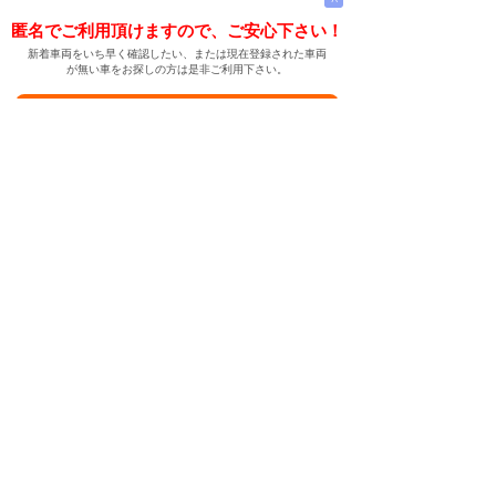
匿名でご利用頂けますので、ご安心下さい！
新着車両をいち早く確認したい、または現在登録された車両
が無い車をお探しの方は是非ご利用下さい。
新着車両お知らせメールに登録する
新着車両お知らせメール
ご希望の車両が登録された際、自動的にメールをお送りす
る便利な機能です。
← メインページへ
← 戻る
中古車情報検索サイト
バイカージャパン
|
|
|
|
|
日本車
ドイツ車
アメリカ車
イギリス車
フランス車
|
イタリア車
スウェーデン車
|
|
|
|
|
|
|
レクサス
トヨタ
日産
ホンダ
三菱
スバル
マツダ
|
|
スズキ
ダイハツ
いすゞ
|
|
|
|
|
メルセデスベンツ
AMG
マイバッハ
スマート
BMW
|
|
|
|
BMW ミニ
BMW アルピナ
ポルシェ
アウディ
|
フォルクスワーゲン
オペル
|
|
|
|
|
キャデラック
シボレー
GMC
ハマー
ビュイック