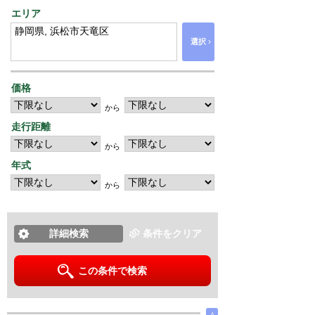
エリア
›
選択
価格
から
走行距離
から
年式
から
詳細検索
条件をクリア
この条件で検索
∧