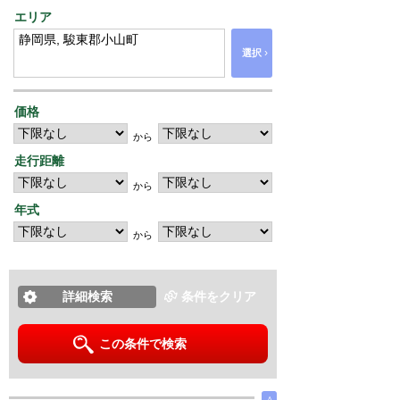
エリア
›
選択
価格
から
走行距離
から
年式
から
詳細検索
条件をクリア
この条件で検索
∧