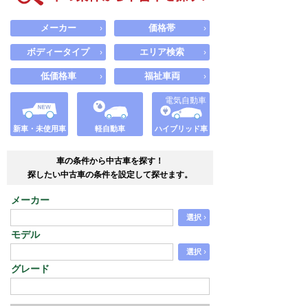
メーカー
価格帯
›
›
ボディータイプ
エリア検索
›
›
低価格車
福祉車両
›
›
電気自動車
新車・未使用車
軽自動車
ハイブリッド車
車の条件から中古車を探す！
探したい中古車の条件を設定して探せます。
メーカー
›
選択
モデル
›
選択
グレード