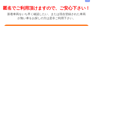
匿名でご利用頂けますので、ご安心下さい！
新着車両をいち早く確認したい、または現在登録された車両
が無い車をお探しの方は是非ご利用下さい。
新着車両お知らせメールに登録する
新着車両お知らせメール
ご希望の車両が登録された際、自動的にメールをお送りす
る便利な機能です。
← メインページへ
← 戻る
中古車情報検索サイト
バイカージャパン
|
|
|
|
|
日本車
ドイツ車
アメリカ車
イギリス車
フランス車
|
イタリア車
スウェーデン車
|
|
|
|
|
|
|
レクサス
トヨタ
日産
ホンダ
三菱
スバル
マツダ
|
|
スズキ
ダイハツ
いすゞ
|
|
|
|
|
メルセデスベンツ
AMG
マイバッハ
スマート
BMW
|
|
|
|
BMW ミニ
BMW アルピナ
ポルシェ
アウディ
|
フォルクスワーゲン
オペル
|
|
|
|
|
キャデラック
シボレー
GMC
ハマー
ビュイック