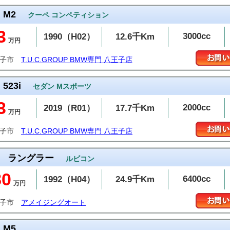
M2
クーペ コンペティション
3
3000cc
1990（H02）
12.6千Km
万円
王子市
T.U.C.GROUP BMW専門 八王子店
523i
セダン Mスポーツ
3
2000cc
2019（R01）
17.7千Km
万円
王子市
T.U.C.GROUP BMW専門 八王子店
ラングラー
ルビコン
80
6400cc
1992（H04）
24.9千Km
万円
王子市
アメイジングオート
M5