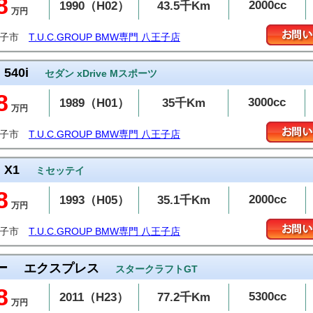
8
2000cc
1990（H02）
43.5千Km
万円
王子市
T.U.C.GROUP BMW専門 八王子店
540i
セダン xDrive Mスポーツ
8
3000cc
1989（H01）
35千Km
万円
王子市
T.U.C.GROUP BMW専門 八王子店
X1
ミセッテイ
8
2000cc
1993（H05）
35.1千Km
万円
王子市
T.U.C.GROUP BMW専門 八王子店
ー
エクスプレス
スタークラフトGT
8
5300cc
2011（H23）
77.2千Km
万円