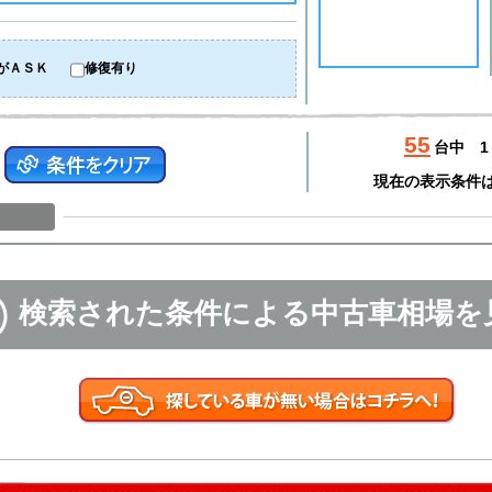
がＡＳＫ
修復有り
55
台中
1
現在の表示条件
検索された条件による中古車相場を