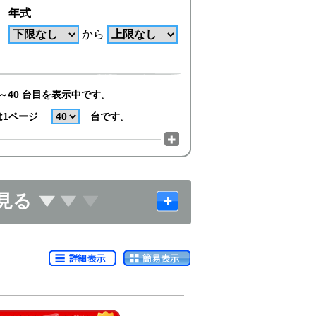
年式
から
～40 台目を表示中です。
は1ページ
台です。
見る