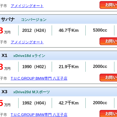
王子市
アメイジングオート
サバナ
コンバージョン
8
5300cc
2012（H24）
46.7千Km
万円
王子市
アメイジングオート
X1
xDrive18d xライン
8
2000cc
1990（H02）
21.9千Km
万円
王子市
T.U.C.GROUP BMW専門 八王子店
X3
xDrive20d Mスポーツ
5
2000cc
1992（H04）
42.7千Km
万円
王子市
T.U.C.GROUP BMW専門 八王子店