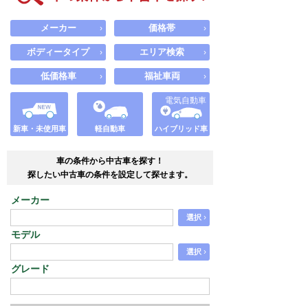
メーカー
価格帯
›
›
ボディータイプ
エリア検索
›
›
低価格車
福祉車両
›
›
電気自動車
新車・未使用車
軽自動車
ハイブリッド車
車の条件から中古車を探す！
探したい中古車の条件を設定して探せます。
メーカー
›
選択
モデル
›
選択
グレード