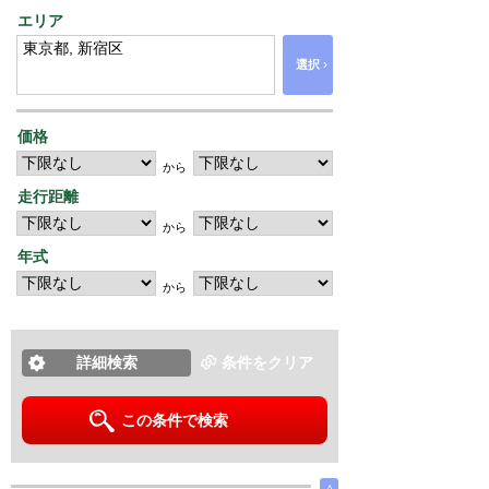
エリア
›
選択
価格
から
走行距離
から
年式
から
詳細検索
条件をクリア
この条件で検索
∧