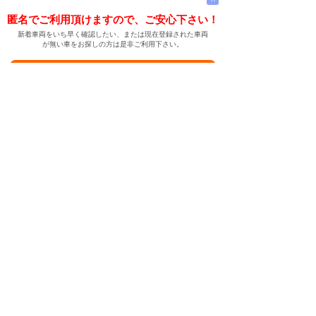
匿名でご利用頂けますので、ご安心下さい！
新着車両をいち早く確認したい、または現在登録された車両
が無い車をお探しの方は是非ご利用下さい。
新着車両お知らせメールに登録する
新着車両お知らせメール
ご希望の車両が登録された際、自動的にメールをお送りす
る便利な機能です。
← メインページへ
← 戻る
中古車情報検索サイト
バイカージャパン
|
|
|
|
|
日本車
ドイツ車
アメリカ車
イギリス車
フランス車
|
イタリア車
スウェーデン車
|
|
|
|
|
|
|
レクサス
トヨタ
日産
ホンダ
三菱
スバル
マツダ
|
|
スズキ
ダイハツ
いすゞ
|
|
|
|
|
メルセデスベンツ
AMG
マイバッハ
スマート
BMW
|
|
|
|
BMW ミニ
BMW アルピナ
ポルシェ
アウディ
|
フォルクスワーゲン
オペル
|
|
|
|
|
キャデラック
シボレー
GMC
ハマー
ビュイック