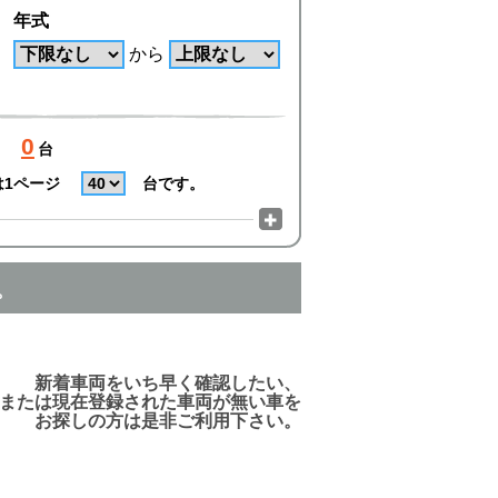
年式
から
0
台
は1ページ
台です。
。
でご利用頂けますので、ご安心下さい!
新着車両をいち早く確認したい、
または現在登録された車両が無い車を
お探しの方は是非ご利用下さい。