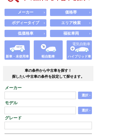
メーカー
価格帯
›
›
ボディータイプ
エリア検索
›
›
低価格車
福祉車両
›
›
電気自動車
新車・未使用車
軽自動車
ハイブリッド車
車の条件から中古車を探す！
探したい中古車の条件を設定して探せます。
メーカー
›
選択
モデル
›
選択
グレード