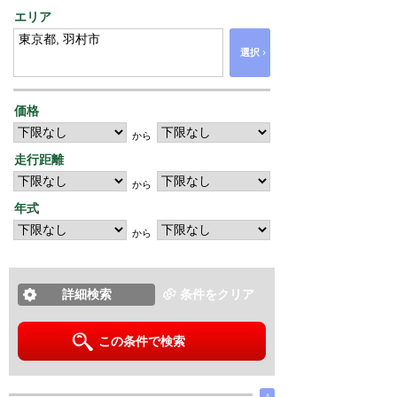
エリア
›
選択
価格
から
走行距離
から
年式
から
詳細検索
条件をクリア
この条件で検索
∧