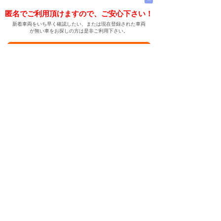
匿名でご利用頂けますので、ご安心下さい！
新着車両をいち早く確認したい、または現在登録された車両
が無い車をお探しの方は是非ご利用下さい。
新着車両お知らせメールに登録する
新着車両お知らせメール
ご希望の車両が登録された際、自動的にメールをお送りす
る便利な機能です。
← メインページへ
← 戻る
中古車情報検索サイト
バイカージャパン
|
|
|
|
|
日本車
ドイツ車
アメリカ車
イギリス車
フランス車
|
イタリア車
スウェーデン車
|
|
|
|
|
|
|
レクサス
トヨタ
日産
ホンダ
三菱
スバル
マツダ
|
|
スズキ
ダイハツ
いすゞ
|
|
|
|
|
メルセデスベンツ
AMG
マイバッハ
スマート
BMW
|
|
|
|
BMW ミニ
BMW アルピナ
ポルシェ
アウディ
|
フォルクスワーゲン
オペル
|
|
|
|
|
キャデラック
シボレー
GMC
ハマー
ビュイック