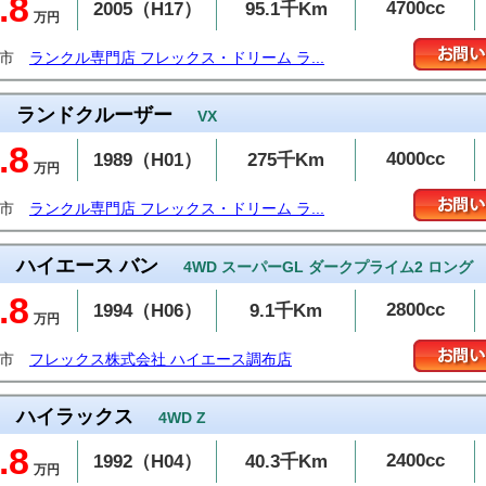
.8
4700cc
2005（H17）
95.1千Km
万円
布市
ランクル専門店 フレックス・ドリーム ラ...
ランドクルーザー
VX
.8
4000cc
1989（H01）
275千Km
万円
布市
ランクル専門店 フレックス・ドリーム ラ...
ハイエース バン
4WD スーパーGL ダークプライム2 ロング
.8
2800cc
1994（H06）
9.1千Km
万円
布市
フレックス株式会社 ハイエース調布店
ハイラックス
4WD Z
.8
2400cc
1992（H04）
40.3千Km
万円