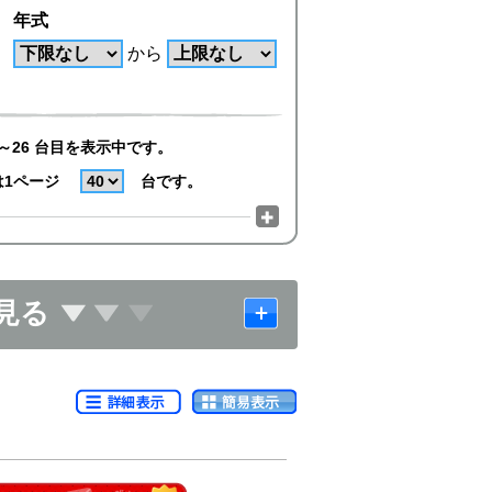
年式
から
～26 台目を表示中です。
は1ページ
台です。
見る