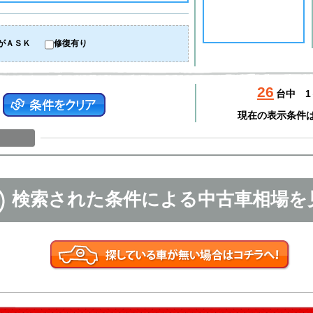
がＡＳＫ
修復有り
26
台中
1
現在の表示条件
検索された条件による中古車相場を