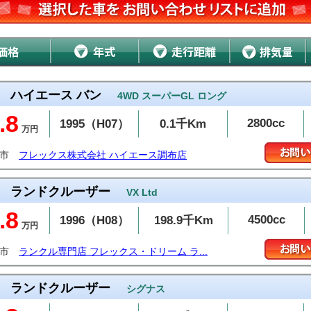
ハイエース バン
4WD スーパーGL ロング
.8
2800cc
1995（H07）
0.1千Km
万円
布市
フレックス株式会社 ハイエース調布店
ランドクルーザー
VX Ltd
.8
4500cc
1996（H08）
198.9千Km
万円
布市
ランクル専門店 フレックス・ドリーム ラ...
ランドクルーザー
シグナス