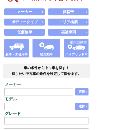
メーカー
価格帯
›
›
ボディータイプ
エリア検索
›
›
低価格車
福祉車両
›
›
電気自動車
新車・未使用車
軽自動車
ハイブリッド車
車の条件から中古車を探す！
探したい中古車の条件を設定して探せます。
メーカー
›
選択
モデル
›
選択
グレード