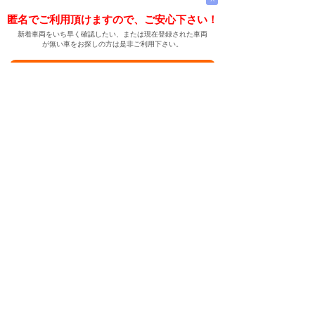
匿名でご利用頂けますので、ご安心下さい！
新着車両をいち早く確認したい、または現在登録された車両
が無い車をお探しの方は是非ご利用下さい。
新着車両お知らせメールに登録する
新着車両お知らせメール
ご希望の車両が登録された際、自動的にメールをお送りす
る便利な機能です。
← メインページへ
← 戻る
中古車情報検索サイト
バイカージャパン
|
|
|
|
|
日本車
ドイツ車
アメリカ車
イギリス車
フランス車
|
イタリア車
スウェーデン車
|
|
|
|
|
|
|
レクサス
トヨタ
日産
ホンダ
三菱
スバル
マツダ
|
|
スズキ
ダイハツ
いすゞ
|
|
|
|
|
メルセデスベンツ
AMG
マイバッハ
スマート
BMW
|
|
|
|
BMW ミニ
BMW アルピナ
ポルシェ
アウディ
|
フォルクスワーゲン
オペル
|
|
|
|
|
キャデラック
シボレー
GMC
ハマー
ビュイック