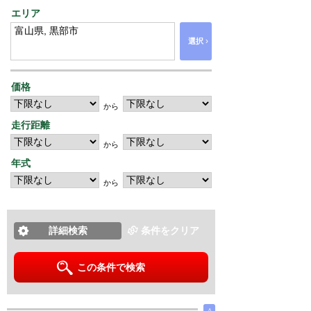
エリア
›
選択
価格
から
走行距離
から
年式
から
詳細検索
条件をクリア
この条件で検索
∧