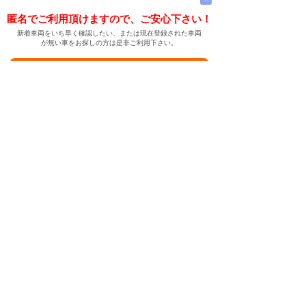
匿名でご利用頂けますので、ご安心下さい！
新着車両をいち早く確認したい、または現在登録された車両
が無い車をお探しの方は是非ご利用下さい。
新着車両お知らせメールに登録する
新着車両お知らせメール
ご希望の車両が登録された際、自動的にメールをお送りす
る便利な機能です。
← メインページへ
← 戻る
中古車情報検索サイト
バイカージャパン
|
|
|
|
|
日本車
ドイツ車
アメリカ車
イギリス車
フランス車
|
イタリア車
スウェーデン車
|
|
|
|
|
|
|
レクサス
トヨタ
日産
ホンダ
三菱
スバル
マツダ
|
|
スズキ
ダイハツ
いすゞ
|
|
|
|
|
メルセデスベンツ
AMG
マイバッハ
スマート
BMW
|
|
|
|
BMW ミニ
BMW アルピナ
ポルシェ
アウディ
|
フォルクスワーゲン
オペル
|
|
|
|
|
キャデラック
シボレー
GMC
ハマー
ビュイック