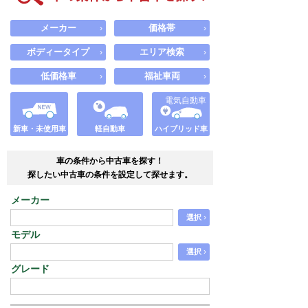
メーカー
価格帯
›
›
ボディータイプ
エリア検索
›
›
低価格車
福祉車両
›
›
電気自動車
新車・未使用車
軽自動車
ハイブリッド車
車の条件から中古車を探す！
探したい中古車の条件を設定して探せます。
メーカー
›
選択
モデル
›
選択
グレード