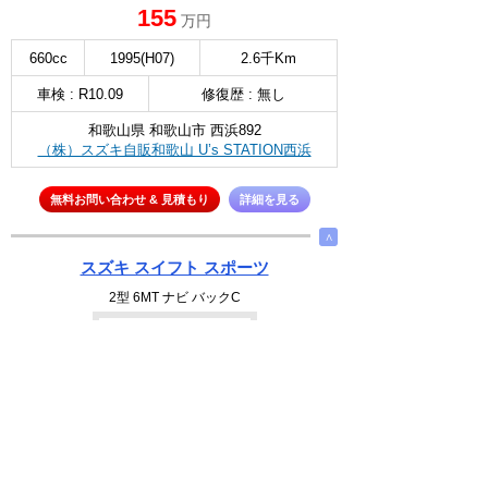
155
万円
660cc
1995(H07)
2.6千Km
車検 : R10.09
修復歴 : 無し
和歌山県 和歌山市 西浜892
（株）スズキ自販和歌山 U’s STATION西浜
無料お問い合わせ & 見積もり
詳細を見る
∧
スズキ スイフト スポーツ
2型 6MT ナビ バックC
NEW
選択
195
万円