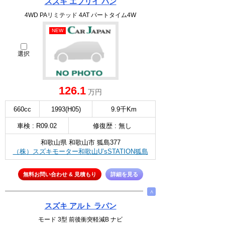
スズキ エブリイ バン
4WD PAリミテッド 4AT パートタイム4W
NEW
選択
126.1
万円
660cc
1993(H05)
9.9千Km
車検 : R09.02
修復歴 : 無し
和歌山県 和歌山市 狐島377
（株）スズキモーター和歌山U’sSTATION狐島
無料お問い合わせ & 見積もり
詳細を見る
∧
スズキ アルト ラパン
モード 3型 前後衝突軽減B ナビ