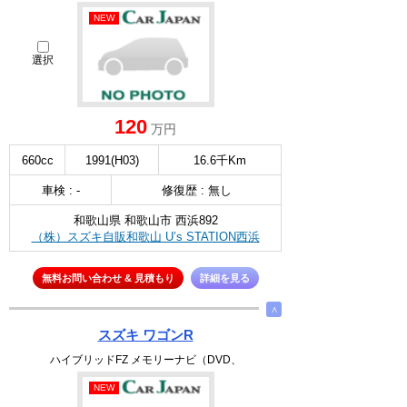
NEW
選択
120
万円
660cc
1991(H03)
16.6千Km
車検 : -
修復歴 : 無し
和歌山県 和歌山市 西浜892
（株）スズキ自販和歌山 U’s STATION西浜
無料お問い合わせ & 見積もり
詳細を見る
∧
スズキ ワゴンR
ハイブリッドFZ メモリーナビ（DVD、
NEW