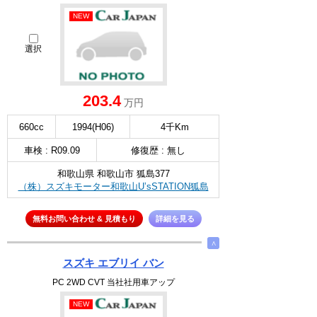
NEW
選択
203.4
万円
660cc
1994(H06)
4千Km
車検 : R09.09
修復歴 : 無し
和歌山県 和歌山市 狐島377
（株）スズキモーター和歌山U’sSTATION狐島
無料お問い合わせ & 見積もり
詳細を見る
∧
スズキ エブリイ バン
PC 2WD CVT 当社社用車アップ
NEW