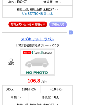
車検 : R09.07
修復歴 : 無し
和歌山県 和歌山市 永穂277－4
U’s STATION和歌山北
無料お問い合わせ & 見積もり
詳細を見る
∧
スズキ アルト ラパン
L 3型 前後衝突軽減ブレーキ CDラ
NEW
選択
106.8
万円
660cc
1991(H03)
40.9千Km
車検 : -
修復歴 : 無し
和歌山県 和歌山市 永穂277－4