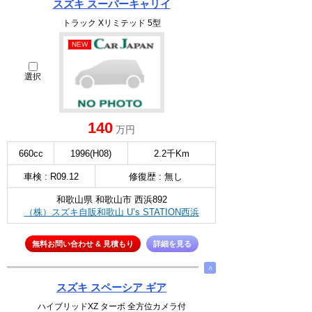
スズキ スーパーキャリイ
トラック Xリミテッド 5型
NEW
選択
140
万円
660cc
1996(H08)
2.2千Km
車検 : R09.12
修復歴 : 無し
和歌山県 和歌山市 西浜892
（株）スズキ自販和歌山 U’s STATION西浜
無料お問い合わせ & 見積もり
詳細を見る
∧
スズキ スペーシア ギア
ハイブリッドXZ ターボ 全方位カメラ付