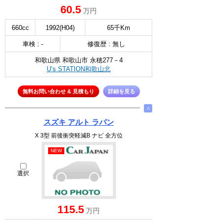
60.5
万円
660cc
1992(H04)
65千Km
車検 : -
修復歴 : 無し
和歌山県 和歌山市 永穂277－4
U’s STATION和歌山北
無料お問い合わせ & 見積もり
詳細を見る
∧
スズキ アルト ラパン
X 3型 前後衝突軽減B ナビ 全方位
NEW
選択
115.5
万円