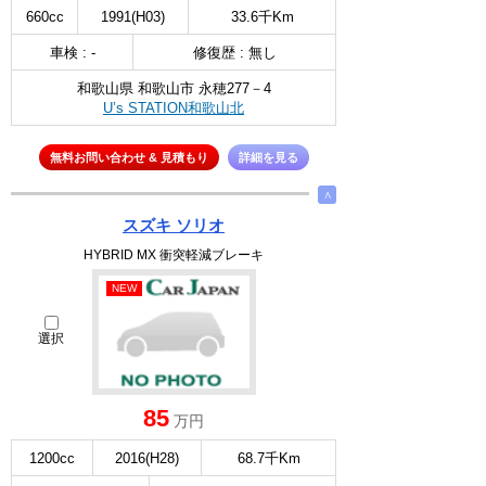
660cc
1991(H03)
33.6千Km
車検 : -
修復歴 : 無し
和歌山県 和歌山市 永穂277－4
U’s STATION和歌山北
無料お問い合わせ & 見積もり
詳細を見る
∧
スズキ ソリオ
HYBRID MX 衝突軽減ブレーキ
NEW
選択
85
万円
1200cc
2016(H28)
68.7千Km