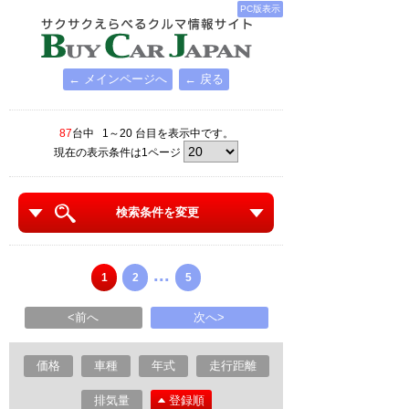
PC版表示
← メインページへ
← 戻る
87
台中 1～20 台目を表示中です。
現在の表示条件は1ページ
検索条件を変更
...
1
2
5
<前へ
次へ>
価格
車種
年式
走行距離
排気量
登録順