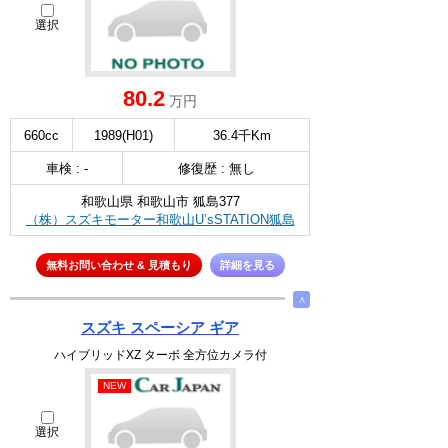
選択
80.2
万円
660cc
1989(H01)
36.4千Km
車検 : -
修復歴 : 無し
和歌山県 和歌山市 狐島377
（株）スズキモーター和歌山U’sSTATION狐島
無料お問い合わせ & 見積もり
詳細を見る
∧
スズキ スペーシア ギア
ハイブリッドXZ ターボ 全方位カメラ付
NEW
選択