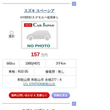
∧
スズキ スペーシア
HYBRID X デモカー使用車 L
NEW
選択
157
万円
660cc
1995(H07)
3千Km
車検 : R10.05
修復歴 : 無し
和歌山県 和歌山市 永穂277－4
U’s STATION和歌山北
無料お問い合わせ & 見積もり
詳細を見る
∧