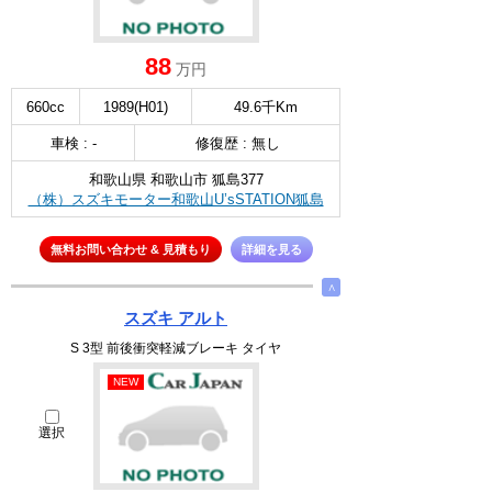
88
万円
660cc
1989(H01)
49.6千Km
車検 : -
修復歴 : 無し
和歌山県 和歌山市 狐島377
（株）スズキモーター和歌山U’sSTATION狐島
無料お問い合わせ & 見積もり
詳細を見る
∧
スズキ アルト
S 3型 前後衝突軽減ブレーキ タイヤ
NEW
選択