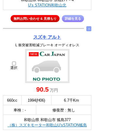
U’s STATION和歌山北
無料お問い合わせ & 見積もり
詳細を見る
∧
スズキ アルト
L 衝突被害軽減ブレーキ オーディオレス
NEW
選択
90.5
万円
660cc
1994(H06)
6.7千Km
車検 : -
修復歴 : 無し
和歌山県 和歌山市 狐島377
（株）スズキモーター和歌山U’sSTATION狐島