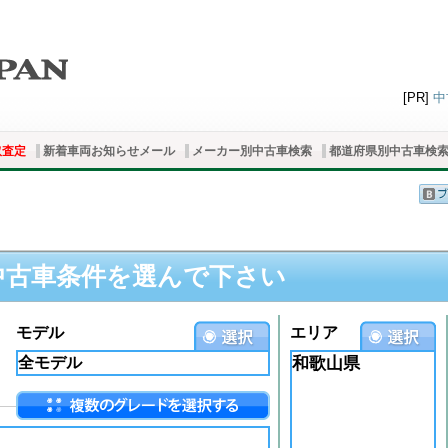
[PR]
中
取査定
新着車両お知らせメール
メーカー別中古車検索
都道府県別中古車検
中古車条件を選んで下さい
モデル
エリア
和歌山県