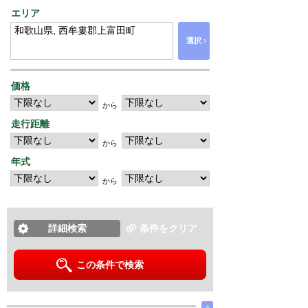
エリア
›
選択
価格
から
走行距離
から
年式
から
詳細検索
条件をクリア
この条件で検索
∧