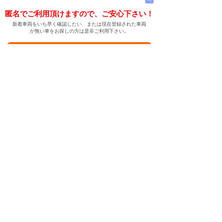
匿名でご利用頂けますので、ご安心下さい！
新着車両をいち早く確認したい、または現在登録された車両
が無い車をお探しの方は是非ご利用下さい。
新着車両お知らせメールに登録する
新着車両お知らせメール
ご希望の車両が登録された際、自動的にメールをお送りす
る便利な機能です。
← メインページへ
← 戻る
中古車情報検索サイト
バイカージャパン
|
|
|
|
|
日本車
ドイツ車
アメリカ車
イギリス車
フランス車
|
イタリア車
スウェーデン車
|
|
|
|
|
|
|
レクサス
トヨタ
日産
ホンダ
三菱
スバル
マツダ
|
|
スズキ
ダイハツ
いすゞ
|
|
|
|
|
メルセデスベンツ
AMG
マイバッハ
スマート
BMW
|
|
|
|
BMW ミニ
BMW アルピナ
ポルシェ
アウディ
|
フォルクスワーゲン
オペル
|
|
|
|
|
キャデラック
シボレー
GMC
ハマー
ビュイック