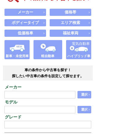
メーカー
価格帯
›
›
ボディータイプ
エリア検索
›
›
低価格車
福祉車両
›
›
電気自動車
新車・未使用車
軽自動車
ハイブリッド車
車の条件から中古車を探す！
探したい中古車の条件を設定して探せます。
メーカー
›
選択
モデル
›
選択
グレード