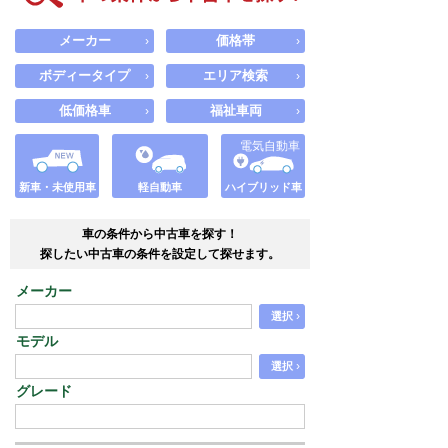
メーカー
価格帯
›
›
ボディータイプ
エリア検索
›
›
低価格車
福祉車両
›
›
電気自動車
新車・未使用車
軽自動車
ハイブリッド車
車の条件から中古車を探す！
探したい中古車の条件を設定して探せます。
メーカー
›
選択
モデル
›
選択
グレード