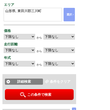
エリア
›
選択
価格
から
走行距離
から
年式
から
詳細検索
条件をクリア
この条件で検索
∧