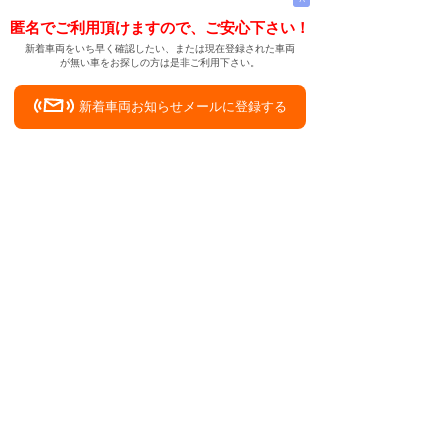
匿名でご利用頂けますので、ご安心下さい！
新着車両をいち早く確認したい、または現在登録された車両
が無い車をお探しの方は是非ご利用下さい。
新着車両お知らせメールに登録する
新着車両お知らせメール
ご希望の車両が登録された際、自動的にメールをお送りす
る便利な機能です。
← メインページへ
← 戻る
中古車を新車に！東田川郡三川町（山形県）
中古車情報検索サイト
バイカージャパン
|
|
|
|
|
日本車
ドイツ車
アメリカ車
イギリス車
フランス車
|
イタリア車
スウェーデン車
|
|
|
|
|
|
|
レクサス
トヨタ
日産
ホンダ
三菱
スバル
マツダ
|
|
スズキ
ダイハツ
いすゞ