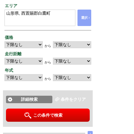
エリア
›
選択
価格
から
走行距離
から
年式
から
詳細検索
条件をクリア
この条件で検索
∧