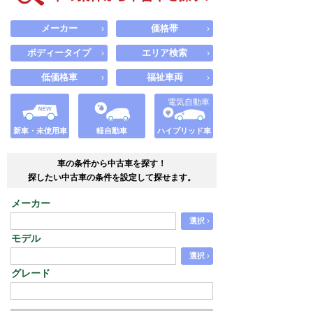
メーカー
価格帯
›
›
ボディータイプ
エリア検索
›
›
低価格車
福祉車両
›
›
電気自動車
新車・未使用車
軽自動車
ハイブリッド車
車の条件から中古車を探す！
探したい中古車の条件を設定して探せます。
メーカー
›
選択
モデル
›
選択
グレード