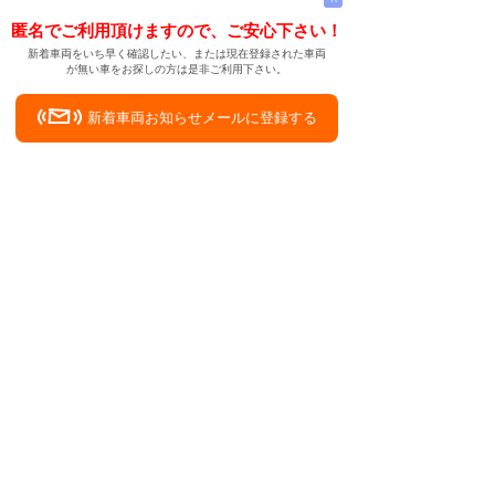
匿名でご利用頂けますので、ご安心下さい！
新着車両をいち早く確認したい、または現在登録された車両
が無い車をお探しの方は是非ご利用下さい。
新着車両お知らせメールに登録する
新着車両お知らせメール
ご希望の車両が登録された際、自動的にメールをお送りす
る便利な機能です。
← メインページへ
← 戻る
中古車購入を検討中、山形県西置賜郡白鷹町
中古車情報検索サイト
バイカージャパン
|
|
|
|
|
日本車
ドイツ車
アメリカ車
イギリス車
フランス車
|
イタリア車
スウェーデン車
|
|
|
|
|
|
|
レクサス
トヨタ
日産
ホンダ
三菱
スバル
マツダ
|
|
スズキ
ダイハツ
いすゞ