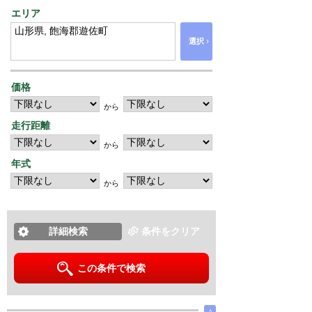
エリア
›
選択
価格
から
走行距離
から
年式
から
詳細検索
条件をクリア
この条件で検索
∧