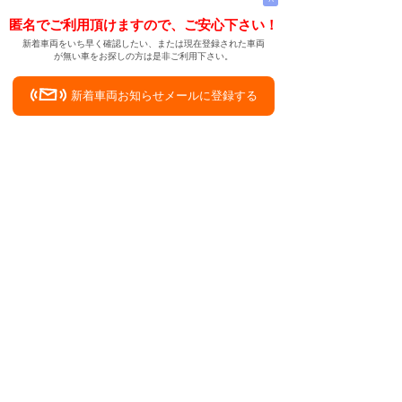
匿名でご利用頂けますので、ご安心下さい！
新着車両をいち早く確認したい、または現在登録された車両
が無い車をお探しの方は是非ご利用下さい。
新着車両お知らせメールに登録する
新着車両お知らせメール
ご希望の車両が登録された際、自動的にメールをお送りす
る便利な機能です。
← メインページへ
← 戻る
中古車を買ったよ。山形県飽海郡遊佐町にて
中古車情報検索サイト
バイカージャパン
|
|
|
|
|
日本車
ドイツ車
アメリカ車
イギリス車
フランス車
|
イタリア車
スウェーデン車
|
|
|
|
|
|
|
レクサス
トヨタ
日産
ホンダ
三菱
スバル
マツダ
|
|
スズキ
ダイハツ
いすゞ