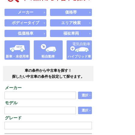
メーカー
価格帯
›
›
ボディータイプ
エリア検索
›
›
低価格車
福祉車両
›
›
電気自動車
新車・未使用車
軽自動車
ハイブリッド車
車の条件から中古車を探す！
探したい中古車の条件を設定して探せます。
メーカー
›
選択
モデル
›
選択
グレード