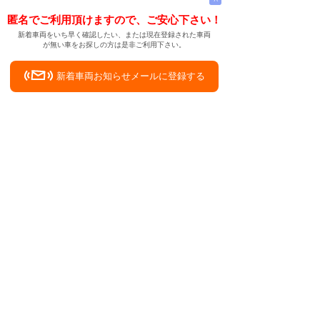
匿名でご利用頂けますので、ご安心下さい！
新着車両をいち早く確認したい、または現在登録された車両
が無い車をお探しの方は是非ご利用下さい。
新着車両お知らせメールに登録する
新着車両お知らせメール
ご希望の車両が登録された際、自動的にメールをお送りす
る便利な機能です。
← メインページへ
← 戻る
中古車を山梨県の南巨摩郡鰍沢町で検討する
中古車情報検索サイト
バイカージャパン
|
|
|
|
|
日本車
ドイツ車
アメリカ車
イギリス車
フランス車
|
イタリア車
スウェーデン車
|
|
|
|
|
|
|
レクサス
トヨタ
日産
ホンダ
三菱
スバル
マツダ
|
|
スズキ
ダイハツ
いすゞ