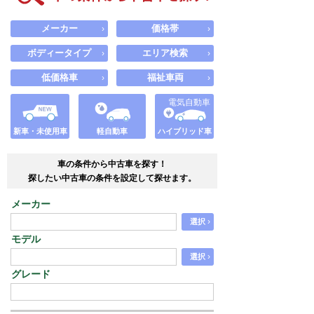
メーカー
価格帯
›
›
ボディータイプ
エリア検索
›
›
低価格車
福祉車両
›
›
電気自動車
新車・未使用車
軽自動車
ハイブリッド車
車の条件から中古車を探す！
探したい中古車の条件を設定して探せます。
メーカー
›
選択
モデル
›
選択
グレード