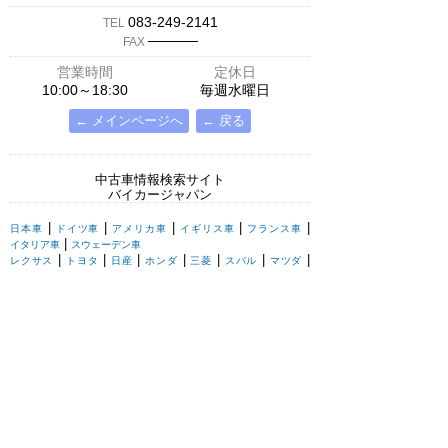
083-249-2141
TEL
─────
FAX
営業時間
定休日
10:00～18:30
毎週水曜日
← メインページへ
← 戻る
中古車情報検索サイト
バイカージャパン
|
|
|
|
|
日本車
ドイツ車
アメリカ車
イギリス車
フランス車
|
イタリア車
スウェーデン車
|
|
|
|
|
|
|
レクサス
トヨタ
日産
ホンダ
三菱
スバル
マツダ
|
|
スズキ
ダイハツ
いすゞ
|
|
|
|
|
メルセデスベンツ
AMG
マイバッハ
スマート
BMW
|
|
|
|
BMW ミニ
BMW アルピナ
ポルシェ
アウディ
|
フォルクスワーゲン
オペル
|
|
|
|
|
キャデラック
シボレー
GMC
ハマー
ビュイック
|
|
|
|
リンカーン
フォード
マーキュリー
ポンテアック
|
|
クライスラー
ダッジ
ジープ
|
|
|
|
ロールスロイス
ベントレー
アストンマーチン
ジャガー
|
|
|
|
|
ランドローバー
ローバー
ロータス
MG
TVR
|
ウェストフィールド
ケータハム
|
|
シトロエン
プジョー
ルノー