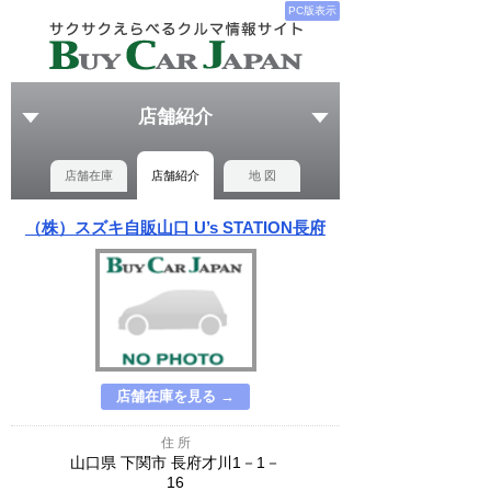
PC版表示
店舗紹介
店舗在庫
店舗紹介
地 図
（株）スズキ自販山口 U’s STATION長府
店舗在庫を見る →
住 所
山口県 下関市 長府才川1－1－
16