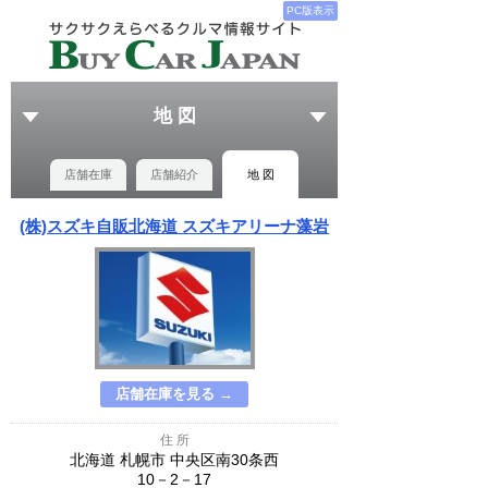
PC版表示
地 図
店舗在庫
店舗紹介
地 図
(株)スズキ自販北海道 スズキアリーナ藻岩
店舗在庫を見る →
住 所
北海道 札幌市 中央区南30条西
10－2－17