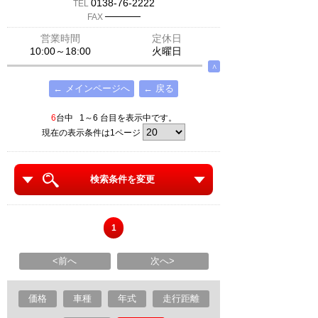
0138-76-2222
TEL
─────
FAX
営業時間
定休日
10:00～18:00
火曜日
∧
← メインページへ
← 戻る
6
台中 1～6 台目を表示中です。
現在の表示条件は1ページ
検索条件を変更
1
<前へ
次へ>
価格
車種
年式
走行距離