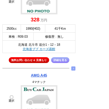
選択
328
万円
2500cc
1990(H02)
41千Km
車検 : R09.03
修復歴 : 無し
北海道 北斗市 追分1－12－18
北海道ブブ カーズ函館
無料お問い合わせ & 見積もり
詳細を見る
∧
AMG A45
4マチック
選択