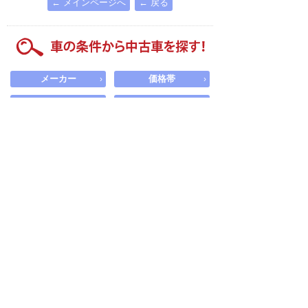
← メインページへ
← 戻る
メーカー
価格帯
›
›
ボディータイプ
エリア検索
›
›
低価格車
福祉車両
›
›
電気自動車
新車・未使用車
軽自動車
ハイブリッド車
車の条件から中古車を探す！
探したい中古車の条件を設定して探せます。
メーカー
›
選択
モデル
›
選択