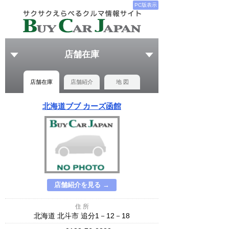
PC版表示
店舗在庫
店舗在庫
店舗紹介
地 図
北海道ブブ カーズ函館
店舗紹介を見る →
住 所
北海道 北斗市 追分1－12－18