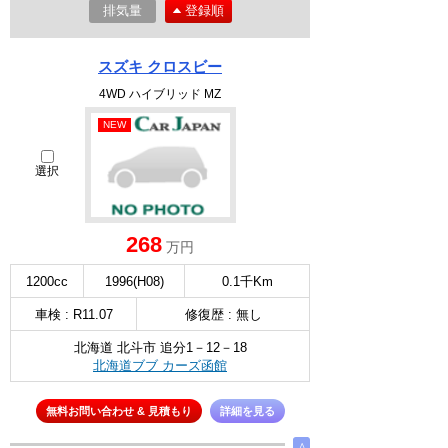
排気量
登録順
スズキ クロスビー
4WD ハイブリッド MZ
NEW
選択
268
万円
1200cc
1996(H08)
0.1千Km
車検 : R11.07
修復歴 : 無し
北海道 北斗市 追分1－12－18
北海道ブブ カーズ函館
無料お問い合わせ & 見積もり
詳細を見る
∧