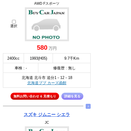
AWD Fスポーツ
選択
580
万円
2400cc
1993(H05)
9.7千Km
車検 : -
修復歴 : 無し
北海道 北斗市 追分1－12－18
北海道ブブ カーズ函館
無料お問い合わせ & 見積もり
詳細を見る
∧
スズキ ジムニー シエラ
JC