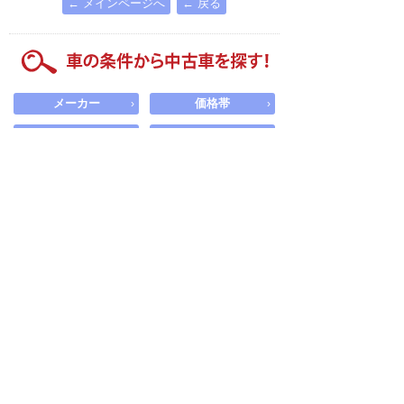
← メインページへ
← 戻る
メーカー
価格帯
›
›
ボディータイプ
エリア検索
›
›
低価格車
福祉車両
›
›
電気自動車
新車・未使用車
軽自動車
ハイブリッド車
車の条件から中古車を探す！
探したい中古車の条件を設定して探せます。
メーカー
›
選択
モデル
›
選択