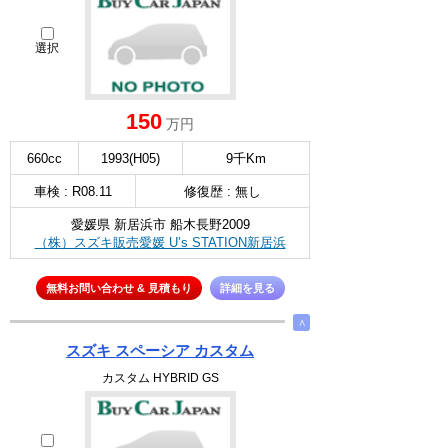
選択
150
万円
660cc
1993(H05)
9千Km
車検 : R08.11
修復歴 : 無し
愛媛県 新居浜市 船木長野2009
（株）スズキ販売愛媛 U’s STATION新居浜
無料お問い合わせ & 見積もり
詳細を見る
∧
スズキ スペーシア カスタム
カスタム HYBRID GS