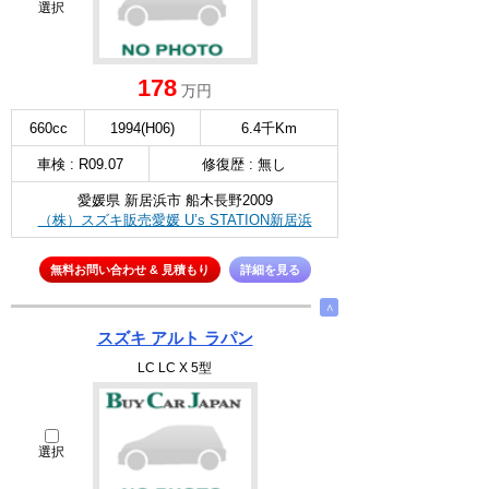
選択
178
万円
660cc
1994(H06)
6.4千Km
車検 : R09.07
修復歴 : 無し
愛媛県 新居浜市 船木長野2009
（株）スズキ販売愛媛 U’s STATION新居浜
無料お問い合わせ & 見積もり
詳細を見る
∧
スズキ アルト ラパン
LC LC X 5型
選択