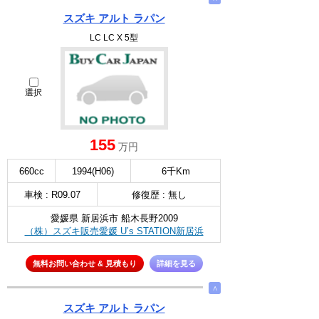
スズキ アルト ラパン
LC LC X 5型
選択
155
万円
660cc
1994(H06)
6千Km
車検 : R09.07
修復歴 : 無し
愛媛県 新居浜市 船木長野2009
（株）スズキ販売愛媛 U’s STATION新居浜
無料お問い合わせ & 見積もり
詳細を見る
∧
スズキ アルト ラパン