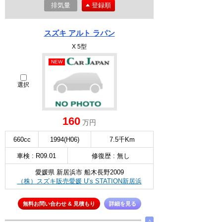
排気量
登録順
スズキ アルト ラパン
X 5型
NEW
選択
160
万円
660cc
1994(H06)
7.5千Km
車検 : R09.01
修復歴 : 無し
愛媛県 新居浜市 船木長野2009
（株）スズキ販売愛媛 U’s STATION新居浜
無料お問い合わせ & 見積もり
詳細を見る
∧