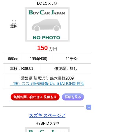
LC LC X 5型
選択
150
万円
660cc
1994(H06)
11千Km
車検 : R09.01
修復歴 : 無し
愛媛県 新居浜市 船木長野2009
（株）スズキ販売愛媛 U’s STATION新居浜
無料お問い合わせ & 見積もり
詳細を見る
∧
スズキ スペーシア
HYBRID X 3型