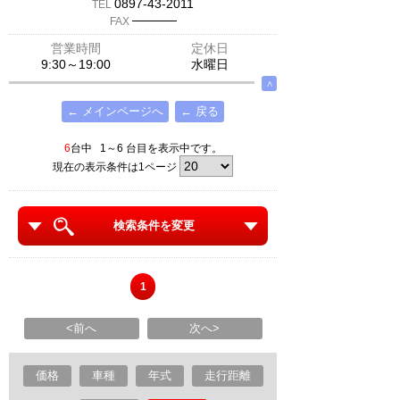
0897-43-2011
TEL
─────
FAX
営業時間
定休日
9:30～19:00
水曜日
∧
← メインページへ
← 戻る
6
台中 1～6 台目を表示中です。
現在の表示条件は1ページ
検索条件を変更
1
<前へ
次へ>
価格
車種
年式
走行距離