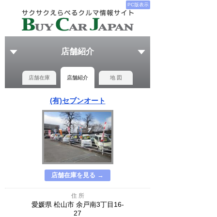
PC版表示
店舗紹介
店舗在庫
店舗紹介
地 図
(有)セブンオート
店舗在庫を見る →
住 所
愛媛県 松山市 余戸南3丁目16-
27