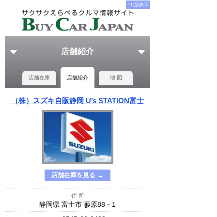
PC版表示
店舗紹介
店舗在庫
店舗紹介
地 図
（株）スズキ自販静岡 U’s STATION富士
店舗在庫を見る →
住 所
静岡県 富士市 蓼原88－1