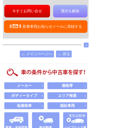
今すぐお問い合せ
選択を解除
新着車両お知らせメールに登録する
∧
← メインページへ
← 戻る
メーカー
価格帯
›
›
ボディータイプ
エリア検索
›
›
低価格車
福祉車両
›
›
電気自動車
新車・未使用車
軽自動車
ハイブリッド車