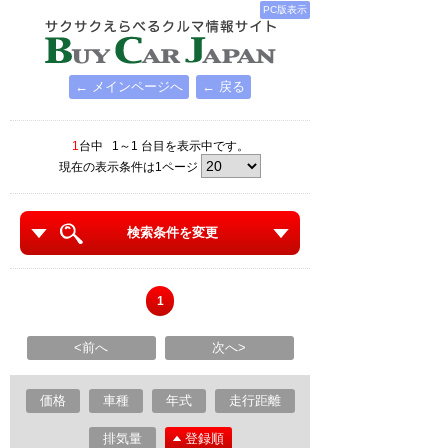
PC版表示
← メインページへ
← 戻る
1
台中 1～1 台目を表示中です。
現在の表示条件は1ページ
検索条件を変更
1
<前へ
次へ>
価格
車種
年式
走行距離
排気量
登録順