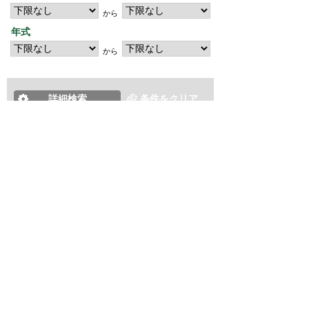
から
年式
から
詳細検索
条件をクリア
この条件で検索
∧
匿名でご利用頂けますので、ご安心下さい！
新着車両をいち早く確認したい、または現在登録された車両
が無い車をお探しの方は是非ご利用下さい。
新着車両お知らせメールに登録する
新着車両お知らせメール
ご希望の車両が登録された際、自動的にメールをお送りす