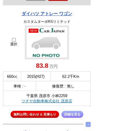
ダイハツ アトレー ワゴン
カスタムターボRSリミテッド
NEW
選択
83.8
万円
660cc
2015(H27)
62.2千Km
車検 : -
修復歴 : 無し
千葉県 茂原市 小林2259
ツチヤ自動車株式会社 茂原店
無料お問い合わせ & 見積もり
詳細を見る
∧