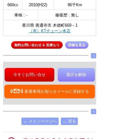
660cc
2010(H22)
96千Km
車検 : -
修復歴 : 無し
香川県 善通寺市 木徳町669－1
（有）KTチューン本店
無料お問い合わせ & 見積もり
詳細を見る
∧
今すぐお問い合せ
選択を解除
新着車両お知らせメールに登録する
∧
← メインページへ
← 戻る