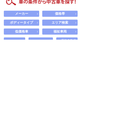
メーカー
価格帯
›
›
ボディータイプ
エリア検索
›
›
低価格車
福祉車両
›
›
電気自動車
新車・未使用車
軽自動車
ハイブリッド車
車の条件から中古車を探す！
探したい中古車の条件を設定して探せます。
メーカー
›
選択
モデル
›
選択
グレード