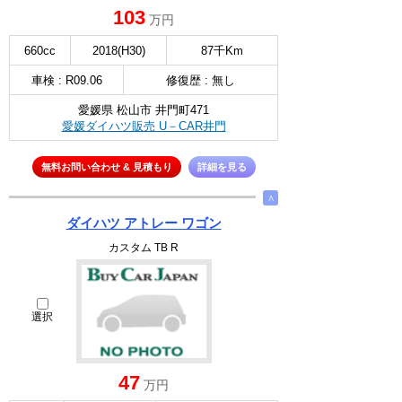
103
万円
660cc
2018(H30)
87千Km
車検 : R09.06
修復歴 : 無し
愛媛県 松山市 井門町471
愛媛ダイハツ販売 U－CAR井門
無料お問い合わせ & 見積もり
詳細を見る
∧
ダイハツ アトレー ワゴン
カスタム TB R
選択
47
万円