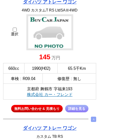
ダイハツ アトレー ワゴン
4WD カスタムT RS LtdSAⅢ4WD
選択
145
万円
660cc
1990(H02)
65.5千Km
車検 : R09.04
修復歴 : 無し
京都府 舞鶴市 字福来193
株式会社 カー・フレンド
無料お問い合わせ & 見積もり
詳細を見る
∧
ダイハツ アトレー ワゴン
カスタム TB RS