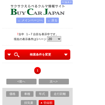
PC版表示
← メインページへ
← 戻る
7
台中 1～7 台目を表示中です。
現在の表示条件は1ページ
検索条件を変更
1
<前へ
次へ>
価格
車種
年式
走行距離
排気量
登録順