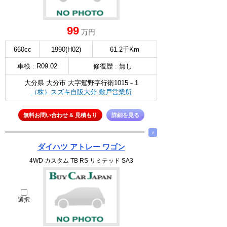
99
万円
660cc
1990(H02)
61.2千Km
車検 : R09.02
修復歴 : 無し
大分県 大分市 大字鴛野字行衛1015－1
（株）スズキ自販大分 敷戸営業所
無料お問い合わせ & 見積もり
詳細を見る
∧
ダイハツ アトレー ワゴン
4WD カスタム TB RS リミテッド SA3
選択