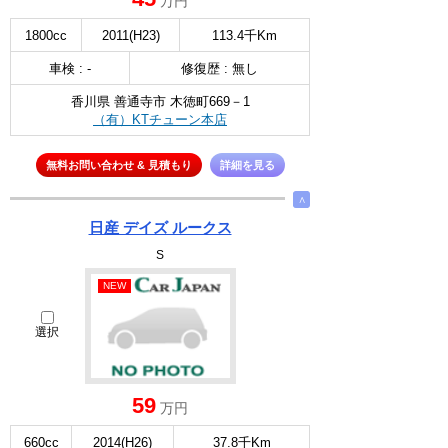
万円
1800cc
2011(H23)
113.4千Km
車検 : -
修復歴 : 無し
香川県 善通寺市 木徳町669－1
（有）KTチューン本店
無料お問い合わせ & 見積もり
詳細を見る
∧
日産 デイズ ルークス
S
NEW
選択
59
万円
660cc
2014(H26)
37.8千Km