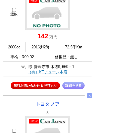
NEW
選択
142
万円
2000cc
2016(H28)
72.5千Km
車検 : R09.02
修復歴 : 無し
香川県 善通寺市 木徳町669－1
（有）KTチューン本店
無料お問い合わせ & 見積もり
詳細を見る
∧
トヨタ ノア
X
NEW