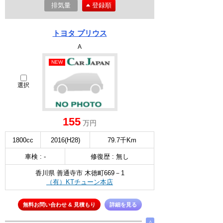
排気量
登録順
トヨタ プリウス
A
NEW
選択
155
万円
1800cc
2016(H28)
79.7千Km
車検 : -
修復歴 : 無し
香川県 善通寺市 木徳町669－1
（有）KTチューン本店
無料お問い合わせ & 見積もり
詳細を見る
∧