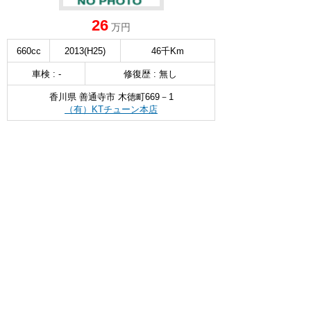
26
万円
660cc
2013(H25)
46千Km
車検 : -
修復歴 : 無し
香川県 善通寺市 木徳町669－1
（有）KTチューン本店
無料お問い合わせ & 見積もり
詳細を見る
∧
日産 NV100 クリッパー
DX
NEW
選択
48
万円