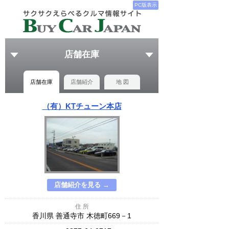
PC版表示
店舗在庫
店舗在庫
店舗紹介
地 図
（有）KTチューン本店
店舗紹介を見る →
住 所
香川県 善通寺市 木徳町669－1