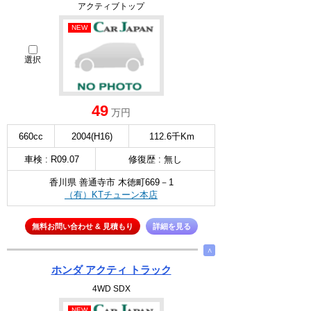
アクティブトップ
NEW
選択
49
万円
660cc
2004(H16)
112.6千Km
車検 : R09.07
修復歴 : 無し
香川県 善通寺市 木徳町669－1
（有）KTチューン本店
無料お問い合わせ & 見積もり
詳細を見る
∧
ホンダ アクティ トラック
4WD SDX
NEW