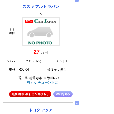
スズキ アルト ラパン
X
NEW
選択
27
万円
660cc
2010(H22)
88.2千Km
車検 : R09.04
修復歴 : 無し
香川県 善通寺市 木徳町669－1
（有）KTチューン本店
無料お問い合わせ & 見積もり
詳細を見る
∧
トヨタ アクア