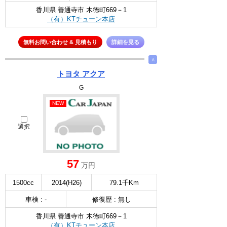
香川県 善通寺市 木徳町669－1
（有）KTチューン本店
無料お問い合わせ & 見積もり
詳細を見る
∧
トヨタ アクア
G
NEW
選択
57
万円
1500cc
2014(H26)
79.1千Km
車検 : -
修復歴 : 無し
香川県 善通寺市 木徳町669－1
（有）KTチューン本店