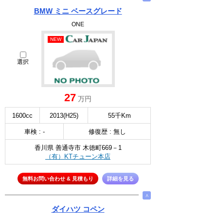
BMW ミニ ベースグレード
ONE
NEW
選択
27
万円
1600cc
2013(H25)
55千Km
車検 : -
修復歴 : 無し
香川県 善通寺市 木徳町669－1
（有）KTチューン本店
無料お問い合わせ & 見積もり
詳細を見る
∧
ダイハツ コペン