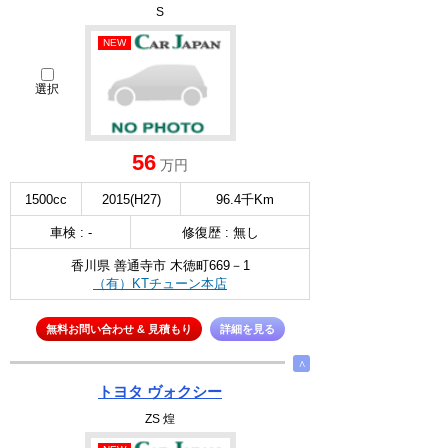
S
NEW
選択
56
万円
1500cc
2015(H27)
96.4千Km
車検 : -
修復歴 : 無し
香川県 善通寺市 木徳町669－1
（有）KTチューン本店
無料お問い合わせ & 見積もり
詳細を見る
∧
トヨタ ヴォクシー
ZS 煌