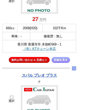
選択
27
万円
660cc
2008(H20)
102千Km
車検 : -
修復歴 : 無し
香川県 善通寺市 木徳町669－1
（有）KTチューン本店
無料お問い合わせ & 見積もり
詳細を見る
∧
スバル プレオ プラス
F
NEW
選択