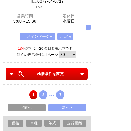
0877-64-0717
TEL
─────
FAX
営業時間
定休日
9:00～19:30
水曜日
∧
← メインページへ
← 戻る
134
台中 1～20 台目を表示中です。
現在の表示条件は1ページ
検索条件を変更
...
1
2
7
<前へ
次へ>
価格
車種
年式
走行距離