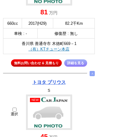
81
万円
660cc
2017(H29)
82.2千Km
車検 : -
修復歴 : 無し
香川県 善通寺市 木徳町669－1
（有）KTチューン本店
無料お問い合わせ & 見積もり
詳細を見る
∧
トヨタ プリウス
S
NEW
選択
45