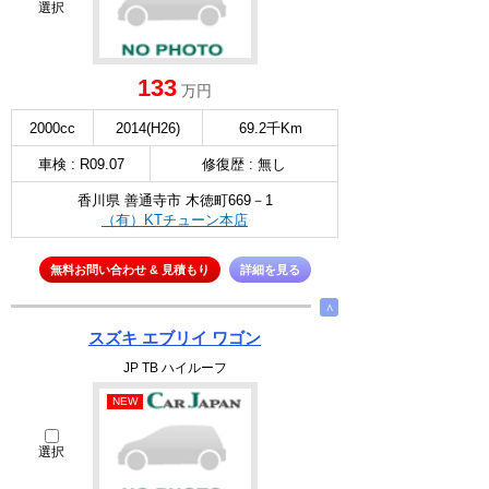
選択
133
万円
2000cc
2014(H26)
69.2千Km
車検 : R09.07
修復歴 : 無し
香川県 善通寺市 木徳町669－1
（有）KTチューン本店
無料お問い合わせ & 見積もり
詳細を見る
∧
スズキ エブリイ ワゴン
JP TB ハイルーフ
NEW
選択