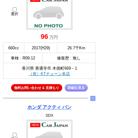
選択
96
万円
660cc
2017(H29)
26.7千Km
車検 : R09.12
修復歴 : 無し
香川県 善通寺市 木徳町669－1
（有）KTチューン本店
無料お問い合わせ & 見積もり
詳細を見る
∧
ホンダ アクティ バン
SDX
NEW