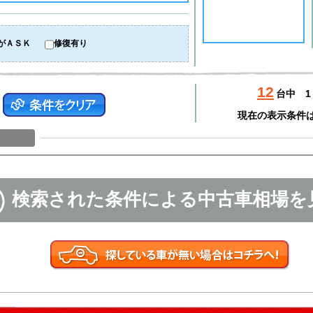
がＡＳＫ
修復有り
12
台中
1
現在の表示条件
検索された条件による中古車相場を