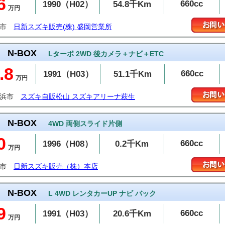
6
660cc
1990（H02）
54.8千Km
万円
岡市
日新スズキ販売(株) 盛岡営業所
N-BOX
Lターボ 2WD 後カメラ＋ナビ＋ETC
.8
660cc
1991（H03）
51.1千Km
万円
居浜市
スズキ自販松山 スズキアリーナ萩生
N-BOX
4WD 両側スライド片側
0
660cc
1996（H08）
0.2千Km
万円
巻市
日新スズキ販売（株）本店
N-BOX
L 4WD レンタカーUP ナビ バック
9
660cc
1991（H03）
20.6千Km
万円