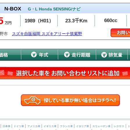
N-BOX
G・L Honda SENSING/ナビ
5
660cc
1989（H01）
23.3千Km
万円
紫野市
スズキ自販福岡 スズキアリーナ筑紫野
|
|
|
|
|
|
|
|
|
日本車
ドイツ車
アメリカ車
イギリス車
フランス車
イタリア車
スウェーデン車
レクサス