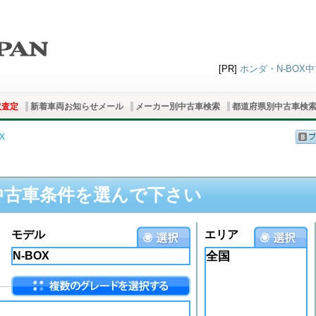
[PR]
ホンダ・N-BOX中
取査定
新着車両お知らせメール
メーカー別中古車検索
都道府県別中古車検
X
中古車条件を選んで下さい
モデル
エリア
全国