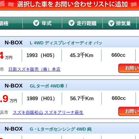
N-BOX
L 4WD ディスプレイオーディオ バッ
4
660cc
1993（H05）
45.3千Km
万円
巻市
日新スズキ販売（株）本店
N-BOX
GLターボ 4WD車！
.9
660cc
1989（H01）
56.7千Km
万円
居浜市
スズキ自販松山 スズキアリーナ萩生
N-BOX
G・Lターボセンシング 4WD 純