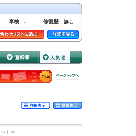
車検 : -
修復歴 : 無し
|
トヨタ
日産