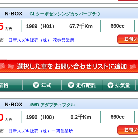
N-BOX
GLターボセンシングカッパーブラウ
5
660cc
1989（H01）
67.7千Km
万円
巻市
日新スズキ販売（株） 花巻営業所
N-BOX
4WD アダプティブクル
0
660cc
1996（H08）
0.2千Km
万円
関市
日新スズキ販売（株）一関営業所