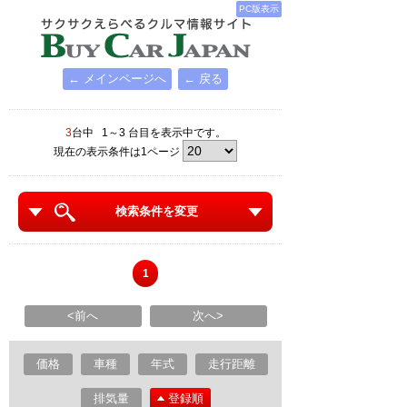
PC版表示
← メインページへ
← 戻る
3
台中 1～3 台目を表示中です。
現在の表示条件は1ページ
検索条件を変更
1
<前へ
次へ>
価格
車種
年式
走行距離
排気量
登録順