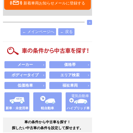
新着車両お知らせメールに登録する
∧
← メインページへ
← 戻る
メーカー
価格帯
›
›
ボディータイプ
エリア検索
›
›
低価格車
福祉車両
›
›
電気自動車
新車・未使用車
軽自動車
ハイブリッド車
車の条件から中古車を探す！
探したい中古車の条件を設定して探せます。