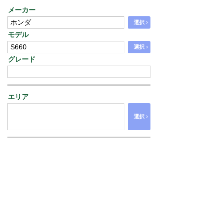
メーカー
›
選択
モデル
›
選択
グレード
エリア
›
選択
価格
から
走行距離
から
年式
から