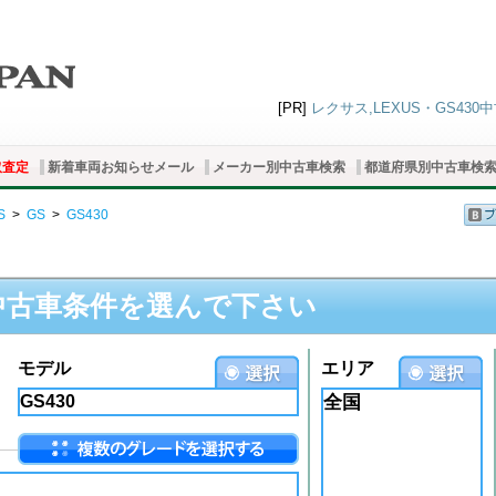
[PR]
レクサス,LEXUS・GS430
取査定
新着車両お知らせメール
メーカー別中古車検索
都道府県別中古車検
S
>
GS
>
GS430
中古車条件を選んで下さい
モデル
エリア
全国