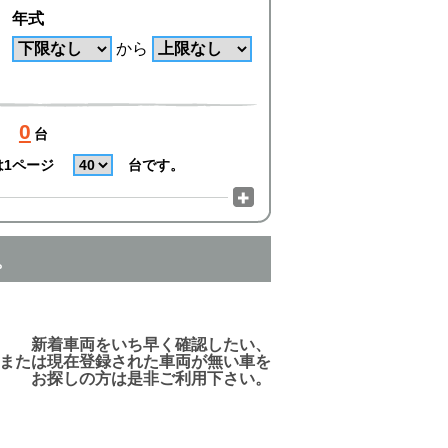
年式
から
0
台
は1ページ
台です。
。
でご利用頂けますので、ご安心下さい!
新着車両をいち早く確認したい、
または現在登録された車両が無い車を
お探しの方は是非ご利用下さい。