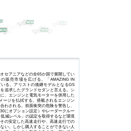
オセアニアなどの全65か国で展開してい
売市場を広げる。「AMAZING IN
ている。アリストの後継モデルとなるGS
」を追求したグランドセダンと言える。シ
様に、エンジンと電気モーターを併用した
メージを払拭する。搭載されるエンジン
Tと組み合わされる。前面衝突の危険を警告し、
30にオプション設定）やレーダークルー
％低減レベル」の認定を取得するなど環境
しその安定した高速走行や、高速走行での
れない。しかし購入することができない人