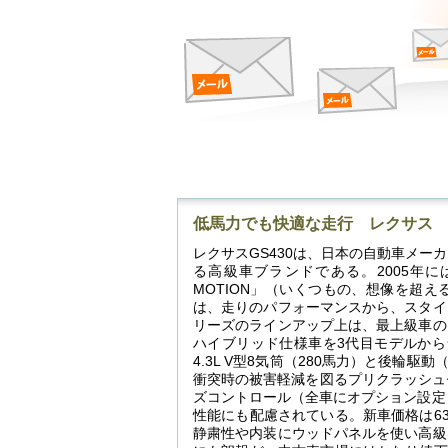
低馬力でも快適な走行 レクサス G
レクサスGS430は、日本の自動車メ
る高級車ブランドである。2005年に
MOTION」（いくつもの、想像を超
は、走りのパフォーマンスから、スタイ
リーズのラインアップ上は、最上級車の
ハイブリッド仕様車を3代目モデルか
4.3L V型8気筒（280馬力）と後輪駆
衝突時の被害軽減を図るプリクラッシュ
ズコントロール（全車にオプション設定
性能にも配慮されている。新車価格は6
静粛性や内装にウッドパネルを使い高級