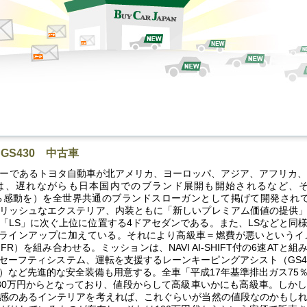
S430 中古車
ーカーであるトヨタ自動車が北アメリカ、ヨーロッパ、アジア、アフリカ、
は、遅れながらも日本国内でのブランド展開も開始されるなど、その販
える感動を）を全世界共通のブランドスローガンとして掲げて開発され
リッシュなエクステリア、内装ともに「新しいプレミアム価値の提供
「LS」に次ぐ上位に位置する4ドアセダンである。また、LSなどと同
らラインアップに加えている。それにより高級車＝燃費が悪いというイ
動（FR）を組み合わせる。ミッションは、NAVI AI-SHIFT付の6速A
セーフティシステム、運転を支援するレーンキーピングアシスト（GS4
）など先進的な安全装備も用意する。全車「平成17年基準排出ガス75
30万円からとなっており、値段からして高級車いかにも高級車。しか
感のあるインテリアを考えれば、これぐらいが当然の値段なのかもし