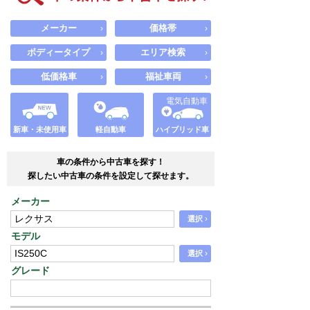
メーカー
価格帯
›
›
ボディータイプ
エリア検索
›
›
低価格車
福祉車両
›
›
電気自動車
新車・未使用車
軽自動車
ハイブリッド車
車の条件から中古車を探す！
探したい中古車の条件を設定して探せます。
メーカー
›
選択
モデル
›
選択
グレード