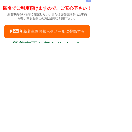
匿名でご利用頂けますので、ご安心下さい！
新着車両をいち早く確認したい、または現在登録された車両
が無い車をお探しの方は是非ご利用下さい。
新着車両お知らせメールに登録する
新着車両お知らせメール
ご希望の車両が登録された際、自動的にメールをお送りす
る便利な機能です。
← メインページへ
← 戻る
初のオープンクーペ レクサス IS250C 中古
車
中古車情報検索サイト
バイカージャパン
|
|
|
|
|
日本車
ドイツ車
アメリカ車
イギリス車
フランス車
|
イタリア車
スウェーデン車
|
|
|
|
|
|
|