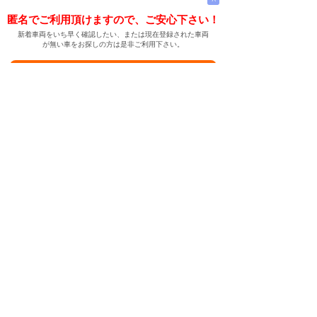
匿名でご利用頂けますので、ご安心下さい！
新着車両をいち早く確認したい、または現在登録された車両
が無い車をお探しの方は是非ご利用下さい。
新着車両お知らせメールに登録する
新着車両お知らせメール
ご希望の車両が登録された際、自動的にメールをお送りす
る便利な機能です。
← メインページへ
← 戻る
中古車情報検索サイト
バイカージャパン
|
|
|
|
|
日本車
ドイツ車
アメリカ車
イギリス車
フランス車
|
イタリア車
スウェーデン車
|
|
|
|
|
|
|
レクサス
トヨタ
日産
ホンダ
三菱
スバル
マツダ
|
|
スズキ
ダイハツ
いすゞ
|
|
|
|
|
メルセデスベンツ
AMG
マイバッハ
スマート
BMW
|
|
|
|
BMW ミニ
BMW アルピナ
ポルシェ
アウディ
|
フォルクスワーゲン
オペル
|
|
|
|
|
キャデラック
シボレー
GMC
ハマー
ビュイック