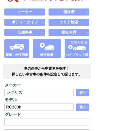
メーカー
価格帯
›
›
ボディータイプ
エリア検索
›
›
低価格車
福祉車両
›
›
電気自動車
新車・未使用車
軽自動車
ハイブリッド車
車の条件から中古車を探す！
探したい中古車の条件を設定して探せます。
メーカー
›
選択
モデル
›
選択
グレード