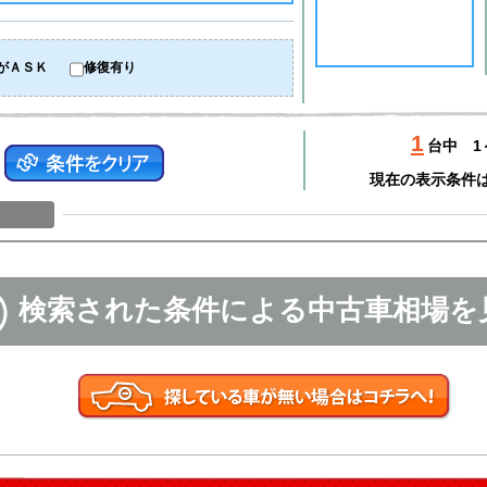
がＡＳＫ
修復有り
1
台中
1
現在の表示条件
検索された条件による中古車相場を