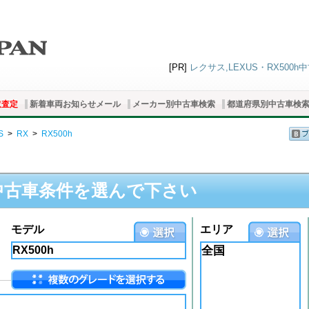
[PR]
レクサス,LEXUS・RX500h
取査定
新着車両お知らせメール
メーカー別中古車検索
都道府県別中古車検
S
>
RX
>
RX500h
中古車条件を選んで下さい
モデル
エリア
全国