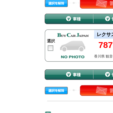
レクサ
選択
787
香川県 観