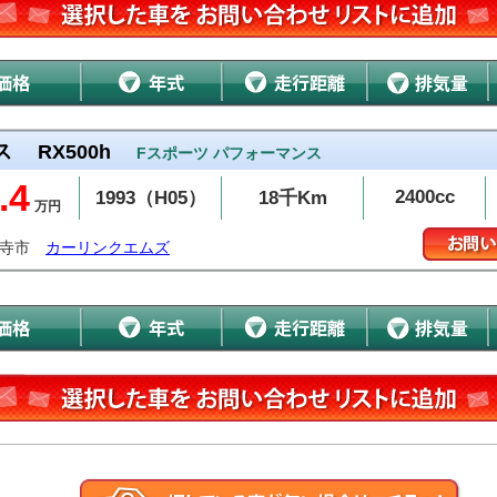
ス
RX500h
Fスポーツ パフォーマンス
.4
2400cc
1993（H05）
18千Km
万円
音寺市
カーリンクエムズ