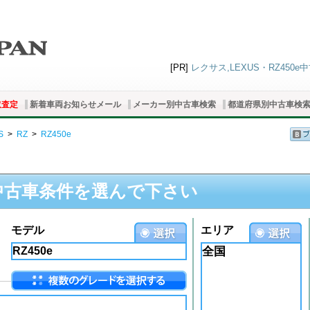
[PR]
レクサス,LEXUS・RZ450e
取査定
新着車両お知らせメール
メーカー別中古車検索
都道府県別中古車検
S
>
RZ
>
RZ450e
中古車条件を選んで下さい
モデル
エリア
全国