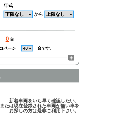
年式
から
0
台
は1ページ
台です。
。
でご利用頂けますので、ご安心下さい!
新着車両をいち早く確認したい、
または現在登録された車両が無い車を
お探しの方は是非ご利用下さい。